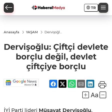
TR
Anasayfa
YAŞAM
Dervişoğlu:
Çiftçi
devlete
Dervişoğlu: Çiftçi devlete
borçlu
değil,
devlet
borçlu değil, devlet
çiftçiye
borçlu
çiftçiye borçlu
İYİ Parti lideri
Müsavat Dervişoğlu
,