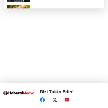
Fındık alım fiyatları açıklandı... Alımlar 24
Ağustos'ta başlıyor
71 ilde dev narkotik operasyonu: 844
tutuklama
BİK’ten gazete ve internet haber
sitelerine mevzuat eğitimi
Bursa Büyükşehir'den afetlere hazır iki
yeni mobil araç
Bizi Takip Edin!