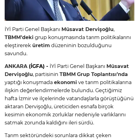
İYİ Parti Genel Başkanı
Müsavat Dervişoğlu
,
TBMM’deki
grup konuşmasında tarım politikalarını
eleştirerek
üretim
düzeninin bozulduğunu
savundu.
ANKARA
(İGFA) -
İYİ Parti Genel Başkanı
Müsavat
Dervişoğlu
, partisinin
TBMM
Grup Toplantısı’nda
yaptığı konuşmada
ekonomi
ve tarım politikalarına
ilişkin değerlendirmelerde bulundu. Geçtiğimiz
hafta İzmir ve ilçelerinde vatandaşlarla görüştüğünü
aktaran Dervişoğlu, üreticiden esnafa birçok
kesimin ekonomik zorluklar nedeniyle varlıklarını
satmak zorunda kaldığını ileri sürdü.
Tarım sektöründeki sorunlara dikkat çeken