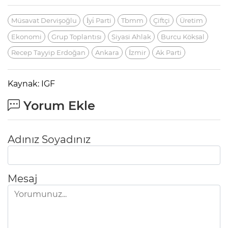
Müsavat Dervişoğlu
İyi̇ Parti
Tbmm
Çiftçi
Üretim
Ekonomi
Grup Toplantısı
Siyasi Ahlak
Burcu Köksal
Recep Tayyip Erdoğan
Ankara
İzmir
Ak Parti
Kaynak: IGF
Yorum Ekle
Adınız Soyadınız
Mesaj