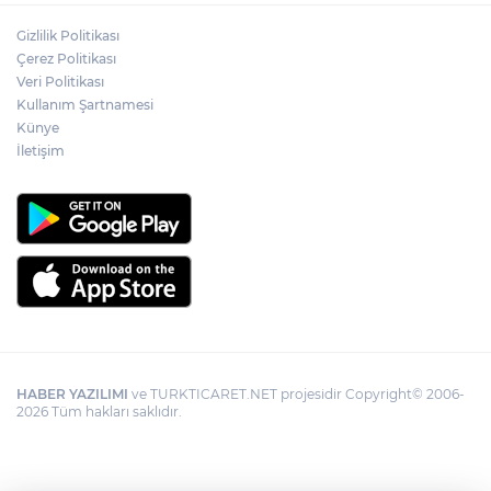
Gizlilik Politikası
Çerez Politikası
Veri Politikası
Kullanım Şartnamesi
Künye
İletişim
HABER YAZILIMI
ve TURKTICARET.NET projesidir Copyright© 2006-
2026 Tüm hakları saklıdır.