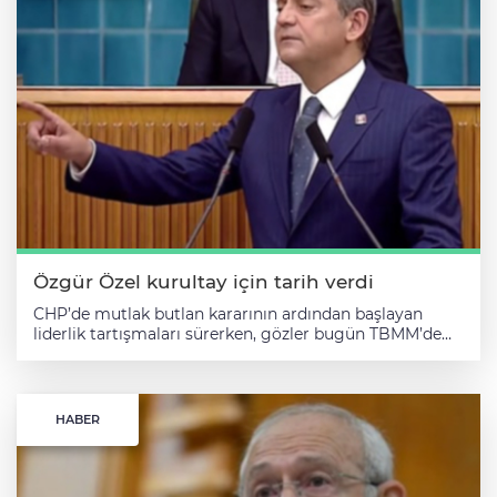
Özgür Özel kurultay için tarih verdi
CHP’de mutlak butlan kararının ardından başlayan liderlik tartışmaları sürerken, gözler bugün TBMM’de yapılacak grup toplantılarına çevrildi. Mahkeme kararıyla CHP Genel başkanlık koltuğuna oturtulan Kılıçdaroğlu'nun bugün saat 13.30’da grup toplantısında konuşma yapacağı açıklanmıştı. Halkın seçtiği Genel Başkan Özgür Özel'in ise Manisa programını iptal ederek grup toplantısının kendisinin düzenleyeceğini duyurarak, “Kürsüyü atanmış birine teslim edemeyiz, grup toplantısında ben konuşacağım” ifadelerini kullanmıştı. SAATLER KALA GERİ ADIM ATTI Özel ve Kılıçdaroğlu’nun yapacağı konuşmalar öncesinde Meclis çevresinde güvenlik önlemleri artırılırken, Kılıçdaroğlu,toplantıya saatler kala geri adım atarak katılmayacağını duyurdu. ÖZEL, KÜRSİYE ÇIKTI CHP’nin son seçilmiş Genel Başkanı Özgür Özel, TBMM’deki grup toplantısında milletvekillerinin alkış ve sloganları eşliğinde kürsüye çıktı. Konuşma öncesinde, geçen yıl hayatını kaybeden Ferdi Zeyrek’in fotoğrafının bulunduğu sıraya oturan Özel, Ali Mahir Başarır’ın anonsunun ardından partililere seslendi. CHP lideri ve TBMM Grup Başkanı Özel, grup toplantısında şu açıklamalarda bulundu: "Değerli milletvekillerimiz, kıymetli grubum, çok değerli konuklar... Bugün 13.30'da bu kürsüde biri olacaktı. Dünden beri bu tartışıldı. Bu konuşuldu. Burada, bu kürsüde ilan edilen saatte çıkıp da konuşma yapmayı, kendi adıma bir başarı ya da zafer olarak görmüyorum. Ancak bu kürsüde Cumhuriyet Halk Partisi'nin seçilmiş genel başkanının konuşma yapmasının sağlanması, TBMM'nin Dikmen kapı önündeki binlerin, Türkiye'deki milyonların ve bu salondaki güzel insanların yüreklerindeki demokrasi, ülke ve parti sevgisindendir. Biz sandığa inanırız. Seçene ve sevilene inanırız. Onun için burada hep birlikte sürdürdüğümüz direniş çok anlamlıdır. Bugün yaptığımız vazgeçmemektir, teslim olmamaktır, direnmektir ve bencil bir duyguyla değil, bütün ülkenin geleceğini düşünen bir duyguyla davrananların birlikteliğinin zaferidir. Hepinizi kutluyorum. Bugün 9 Haziran... Kardeşim, arkadaşım, yoldaşım, Manisa Büyükşehir Belediye Başkanı Ferdi Zeyrek'in vefatının sene-i devriyesindeyiz. Geçtiğimiz yıl Kurban Bayramı'ydı, Ferdi ile birlikte bayram namazını kıldık, aile büyüklerimizin, partimizin ve diğer partilerin büyüklerine ziyaretlerde bulunduk. Şehitliğe, polis ve askeri şehitliğe ziyaretlerde bulunduk. Ardından kurban kesme alanına gittik ve öğlen 12 gibi ayrıldık birbirimizden. Akşam uyumaya yakın, o yorgun günün sonunda o feci haberi aldık. Feci kaza haberini... Hep birlikte Manisa Celal Bayar Üniversitesi Hastanesi'nin bahçesine koştuk. Bütün Manisa oradaydı. Neredeyse bütün partilerden, bütün şehirlerden insanlar vardı. 3 gün direndi. 3 gün dua ettik, mucizeyi kovaladık ama olmadı, kaybetti. Manisa'da ilk kez Cumhuriyet Meydanı'nda yapılan bir cenaze töreni meydanlara, Manisa'ya sığmadı. Tarihin en unutulmaz, herkesin gördüğüne şaşırdığı, bir tek Ferdi'yi bilenlerin şaşırmadığı ve "Ancak bu Ferdi'ye nasip olurdu" denilen bir törenle kardeşimizi uğurladık. 'BU KÜRSÜ SEÇİLMİŞLERİN YERİDİR' Bugün de birinci sene-i devriyesi. Orada olmak istedik ve orada olacaktık. Geçen hafta basın mensubu bir arkadaş sordu grup toplantısı hakkında ve ben de "Ferdi'nin vefatı nedeniyle Manisa'da oluruz, herkes orada olur" dedim. Bu soruya cevap verdikten bir süre sonra ise hiç olmayacak bir şey oldu. Gözlerime inanamadım. Sonradan araya girip "Yapmasaydınız" diyenlere de cevap olarak "Özgür Bey Manisa'ya gidince yapalım dedik" diye yanıt verdiler. Benim orada olmamamı fırsat bilerek bir karar aldılar. Günlerce düşündüm. Tanıdığım herkese, arkadaşlarıma, aileme, çocukluk arkadaşlarıma sordum. Kim gelecekti bu kürsüye? Son 4 kurultayın seçilmiş genel başkanı olmayacak, son kurultayda geçerli oyların hepsini almış olan genel başkan olmayacak, 2020 yılında yapılan kurultay ile bir atanmış buraya gelecekti. Buraya kimin geleceğini, nasıl gelmeyi planladıklarını gördük. Burası milli iradenin tecelligahıdır. Millet bir karar verir ve o karar burada tecelli eder. Tüm yok saymalara, demokrasiye aykırı girişimlere rağmen burası seçilmişlerin yeridir. Bu bayrağı bir bırakırsanız, millet bir daha elinize vermez o bayrağı. Bu yüzden herkese danıştım ve Ferdi'nin sesi ile kararı verdim. Ferdi ile konuşurken hep bir şey çıkar ve bana "Sen orada lazımsın, biz burada hallederiz" derdi. Bu yüzden bunun gereği de budur. Burayla ilgili bir inatlaşmanın değil de, bir vazifeyi üstlenmenin gereği de budur. 'DÖRT KOLDAN SALDIRI ALTINDAYIZ' Dört koldan saldırı altındayız. Üç yıl önce partimizde seçimleri kazandık. 10 ay önce 5 parti birden yüzde 25'lik cam tavandaydık, 10 ay sonrasında yüzde 38 ile CHP'yi 47 yıl sonra birinci parti yaptık. Kurulduğundan beri AKP'yi ilk kez geçtik ve o günden bu yana saldırı altındayız. Bunu bu kadar net belirlemeliyiz. Anlamazsan meseleyi, çözmezsen kumpası, 'CHP'nin iç işi' dersin. CHP'nin iç işi falan değil bu. Kim karışır CHP'nin kurultayına? Öyle bir noktadayız ki, o zamanın meşru bulunan delegasyonu ile 2 kere kurultay yapılmış. Yeri gelmiş mahallelere sandık kurulmuş ama son 4 kongreyi yok sayan bir anlayış var. YSK'ya göre yok değil, hiçbir yere göre yok değil ama AKP yargı kollarının görevlendirdiği bir İstinaf Mahkemesi olmayacak bir karar almış ve artık Türkiye'de hiçbir seçilmişin koltuğunun seçim hukuku ile garanti altına alınamayacağı bir karar almıştır. Öyle bir kötü akıl var ki onu söylemeden olmaz. "İlk seçimde iktidarı aldılar, biz bu iktidarı veremeyecek durumdayız. Sandıkla geldik ama sandıkla gidemeyiz, bu iktidarı veremeyiz" diye düşünüyorlar. Bütün mesele bu. ‘ÖLMÜŞ KARDEŞİME İFTİRA ATTILAR’ “Bugün için neredeyiz? Defalarca buradan Murat Kurum’a söyledim. Kurum tek tek biliyor bütün tapuyu. Tek kelime söyleyemiyor. Sonra çıkıp dedi ki, ‘Efendim Muhittin Böcek yakında konuşacak.’ Dedim ki bunu ispatlayamazsanız alçaksınız. İspatlayamadılar. 110 gün yoğun bakımda yatmış adamı, kendisi defalarca açıkladığı halde, ‘Adaylığım için bir kuruş para verdiysem şerefsizim’ deyip açıkladığı halde böyle birisine en son ne ifade verdirdiler biliyor musunuz? En son gitti, kimse görmezken Ferdi Zeyrek’e verdim deyip ifade verdirdiler. Nasıl olsa ölmüştür inkar edemez diye böyle hesap yaptılar. Bu kadar kötüleşebilen birilerinden bahsediyorum. Ölmüş kardeşime iftira atan, ölmüş başka bir kardeşimizin namusuna dil uzatan birilerinden bahsediyorum. Partiyi bu duruma getirerek partiyi kurumsuzlaştıran, adaysızlaştıran bir çözüm paketinde içeriden dışarıdan her türlü işbirliği ile bu işi çözmeye kalktılar.” ‘ERDOĞAN’A RAKİP İSTEMİYORLAR’ “ABD bayrağına el basıp yemin eden birisinin televizyon kanalı. Ekrem İmamoğlu ile ilgili her türlü yalanı atan ama popüler olan cep telefonlarından, paralardan tutun da hiçbiri çıkmadı ya; TGRT, A Haber bu yalanları atarken iddianamede olacak derken şimdi ben yalan attım diyenler Ekrem başkanın evine desteğe koşanlar, önseçimde oy verirken poz verenler Ekrem başkana ‘Hırsız’ demeye başladılar. Mesele Erdoğan’ı rakipsizleştirme meselesinden başka bir mesele değil. Orada tutuklu insanlar bedenlerini sandıkla iktidarın değiştirilmesi için ortaya koyuyor. ‘ONA NE DİYECEĞİMİ BİLEMİYORUM…’ Biz parti içi meseleyi değil, ülkenin demokrasisi, sandıkla değişim için insanlar bedenine koyuyor orada. Dünya siyasi tarihinde görülmemiş bir kumpas var. Trump istiyor diye, onun Ankara temsilcisi öyle istiyor diye… Öbür taraftan Kürt, Alevi olsun diyenler… Diğer taraftan derin devlet öyle istiyor diyenler. Cumhuriyet’in kurucu değerlerini koparmaya çalışanlara karşı siz bugün Türkiye’nin kopmayan halkasısınız. Ferdi Zeyrek’in ölüm yıl dönümünde bize bunları yaşatanlara, kim alet oluyorsa şu kadarcık hakkımı helal etmiyorum. Bir kez kötü bir şey söylemedim. Onun için neler yaşadım. Ne kavgalar verdik. Bu partiyi neler yaşattılar ne diyeceğimi bilmiyorum. O partinin içinde kimler var biliyor musunuz? O binada bugün Kemal Bey’e linç edilirken yanında olan Murat Emir yok. Haluk Kırcı’nın ekibi var, 12. kattan selam veriyor. Artvin’de saldırıya uğrarken yanında olan Seyit Torun yok. Adalet Yürüyüşü’nün fikir babası Aykut Erdoğdu ile Bülent Tezcan yok. 2 milyon dolar para isteyen ve Yunanistan’a kaçarken yakalanan avukat o binada. 'BU MİLLET PARALELİN KİM OLDUĞUNU BİLİR' O yüzden şimdi çıkmışlar oraya, buraya efendim bir paralel CHP varmış. Paralel CHP anlayışı varmış. Bizim meclisi paralel genel merkez olarak yapmamız kabul edilemezmiş. O yüzden burası da zapdedilmeliymiş. Biz genel merkezden Meclis'e yaptığımız yürüyüşte bu zihniyeti arkamızda bıraktık. Eskimiş, köhnemiş, yozlaşmış bu çirkin zihniyeti geride bıraktık, onlara bıraktık ve Cumhuriyet Halk Partisi'nin bir binadan ibaret değil, bir anlayıştan, bir inançtan, gerekirse bir inattan ibaret olduğunu ve bunun bu ülkenin son umudu olduğunu, son kalenin bir bina, kapısı, çatısı değil, son kalenin Cumhuriyet'e inananların yüreğindeki olmayan korku duygusu, var olan mücadele duygusu olduğunu söyledik. Bu millet paralelin kim olduğunu bilir. Bu millet emniyet müdürü varken emniyetteki emniyet imamının paralel olduğunu bilir. Ya da bu millet seçilmişler varken atanmış paralelleri bilir. 'YARGIDAKİ ÇETEYİ DAĞITACAĞIZ' Onun için her şeyi yapın ama bu dille bu FETÖ'den kalma dille, önüne geleni FETÖ'cü ilan eden dille, önüne geleni hain ilan eden dille demokrasiyi tehdit gördükleri için demokrasinin tepki ve protesto rejimi olduğunu kabul etmeyenlerin her direnişe ayaklanma, her meydana sokak çağrısı, her mitinge sokakları karıştırmak, Türkiye'yi karıştırmak diye bakan sığ anlayışın o terminolojisini bu Cumhuriyet Halk Partisi'nde, Cumhuriyet Halk Partisi'nde görev yapmış kimseye yakıştırmam. Asla ve asla, asla ve asla Cumhuriyet Halk Partisi'ne paralel yapı, FETÖ ya da namuslu arkadaşlarımıza hırsız atılan iftiralara uygun olarak çeşitli iddianame laflarını doğruymuş gibi, iddianameye bile giremeyen iftiraları doğruymuş gibi alıp, yok arınacağız, yok atacağız, yok satacağız. Böyle bir şeye teslim olursak biz
HABER