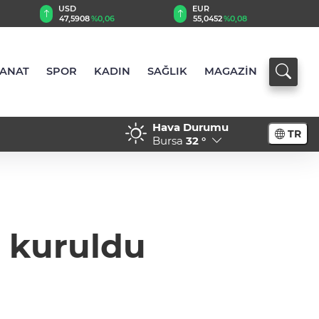
EUR
GBP
55,0452
%0,08
64,2646
%0,28
SANAT
SPOR
KADIN
SAĞLIK
MAGAZİN
Hava Durumu
TR
Bursa
32 °
e kuruldu