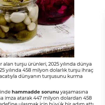
r alan turşu ürünleri, 2025 yılında dünya
025 yılında 458 milyon dolarlık turşu ihraç
ihracatıyla dünyanın turşusunu kurma
izinde
hammadde sorunu
yaşamasına
ışa imza atarak 447 milyon dolardan 458
edefine ulaşmak için büyük bir adım attı.