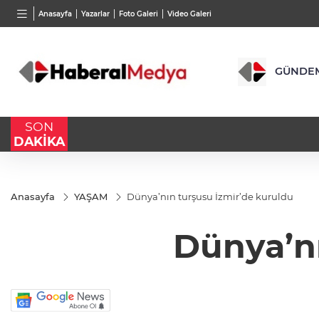
BGN
VND
GAU/
Anasayfa
Yazarlar
Foto Galeri
Video Galeri
28,0626
%0,37
0,0018
%0,27
6.527,
GÜNDE
SON
DAKİKA
Anasayfa
YAŞAM
Dünya’nın turşusu İzmir’de kuruldu
Dünya’nı