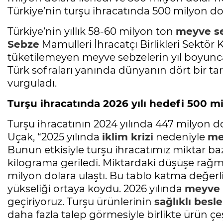
Türkiye’nin turşu ihracatında 500 milyon do
Türkiye’nin yıllık 58-60 milyon ton
meyve s
Sebze
Mamulleri İhracatçı Birlikleri Sektö
tüketilemeyen meyve sebzelerin yıl boyunca
Türk sofraları yanında dünyanın dört bir tar
vurguladı.
Turşu ihracatında 2026 yılı hedefi 500 m
Turşu ihracatının 2024 yılında 447 milyon d
Uçak, “2025 yılında
iklim krizi
nedeniyle
me
Bunun etkisiyle turşu ihracatımız miktar b
kilograma geriledi. Miktardaki düşüşe rağmen
milyon dolara ulaştı. Bu tablo katma değerl
yükseliği ortaya koydu. 2026 yılında
meyve 
geçiriyoruz. Turşu ürünlerinin
sağlıklı bes
daha fazla talep görmesiyle birlikte ürün çeşi