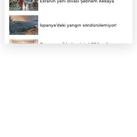
Ekranın yeni divası Şebnem Akkaya
İspanya’daki yangın söndürülemiyor!
Osmangazi’de ücretsiz LGS kurslarının
başarılı öğrencileri Başkan Aydın’la
buluştu
ALO 153’te Zazaca hizmet dönemi
başladı
Atatürk Çocukları Doğal Yaşam Parkı'na
Başkentlilerden akın
Eskişehir'de "Doğada Ebeveyn Çocuk
Buluşmaları" renkli geçti