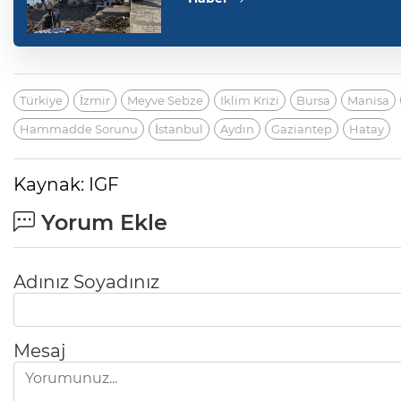
Türkiye
İzmir
Meyve Sebze
Iklim Krizi
Bursa
Manisa
Hammadde Sorunu
İstanbul
Aydın
Gaziantep
Hatay
Kaynak: IGF
Yorum Ekle
Adınız Soyadınız
Mesaj