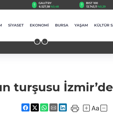
TRY
BIST 100
USD
58
%0,48
13.743,11
%0,29
47,5908
%0,06
M
SİYASET
EKONOMİ
BURSA
YAŞAM
KÜLTÜR 
‹
›
n turşusu İzmir’d