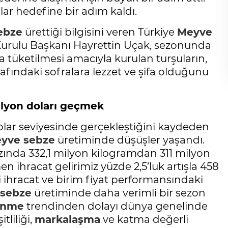
lar hedefine bir adım kaldı.
ebze
ürettiği bilgisini veren Türkiye
Meyve
r Kurulu Başkanı Hayrettin Uçak, sezonunda
 tüketilmesi amacıyla kurulan turşuların,
afındaki sofralara lezzet ve şifa olduğunu
ilyon doları geçmek
olar seviyesinde gerçekleştiğini kaydeden
yve sebze
üretiminde düşüşler yaşandı.
azında 332,1 milyon kilogramdan 311 milyon
 ihracat gelirimiz yüzde 2,5’luk artışla 458
i ihracat ve birim fiyat performansındaki
sebze
üretiminde daha verimli bir sezon
lenme
trendinden dolayı dünya genelinde
tliliği,
markalaşma
ve katma değerli