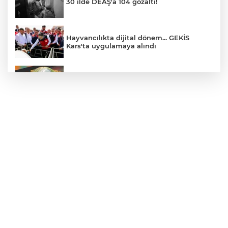
30 ilde DEAŞ'a 104 gözaltı!
Hayvancılıkta dijital dönem... GEKİS
Kars'ta uygulamaya alındı
E-KİP’e Türkiye’nin Dijital Dönüşüm
Ödülü... Kamu kategorisinde zirvede
CHP, Menderes Belediye Başkanı İlkay
Çiçek'i kesin ihraç talebiyle disipline sevk
etti
Bursa Osmangazi’de istihdam
buluşmalarıyla iş imkanı
Görevden uzaklaştırılan Utku Caner
Çaykara hakkında tahliye kararı