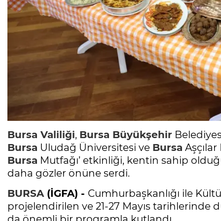
Bursa
Valiliği
,
Bursa
Büyükşehir
Belediyes
Bursa
Uludağ Üniversitesi ve
Bursa
Aşçılar
Bursa
Mutfağı’ etkinliği, kentin sahip oldu
daha gözler önüne serdi.
BURSA
(İGFA) -
Cumhurbaşkanlığı ile Kült
projelendirilen ve 21-27 Mayıs tarihlerinde 
da önemli bir programla kutlandı.