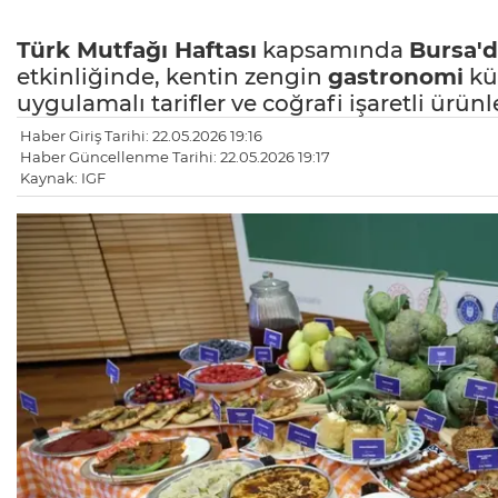
Türk Mutfağı
Haftası
kapsamında
Bursa'
etkinliğinde, kentin zengin
gastronomi
kül
uygulamalı tarifler ve coğrafi işaretli ürünle
Haber Giriş Tarihi: 22.05.2026 19:16
Haber Güncellenme Tarihi: 22.05.2026 19:17
Kaynak: IGF