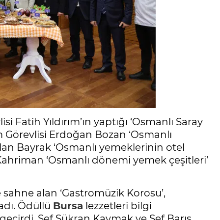
 Fatih Yıldırım’ın yaptığı ‘Osmanlı Saray
im Görevlisi Erdoğan Bozan ‘Osmanlı
slan Bayrak ‘Osmanlı yemeklerinin otel
 Kahriman ‘Osmanlı dönemi yemek çeşitleri’
 sahne alan ‘Gastromüzik Korosu’,
adı. Ödüllü
Bursa
lezzetleri bilgi
it geçirdi. Şef Şükran Kaymak ve Şef Barış