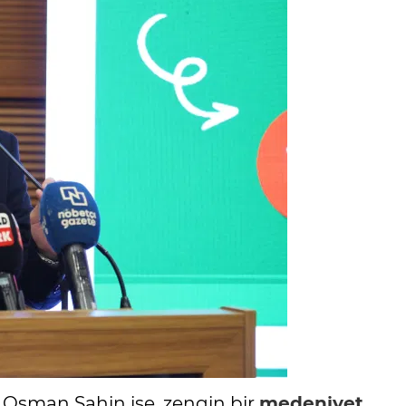
i Osman Şahin ise, zengin bir
medeniyet