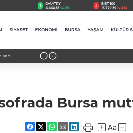
TRY
BIST 100
USD
,55
%2,59
13.779,39
%-0,14
47,6787
%0,18
M
SİYASET
EKONOMİ
BURSA
YAŞAM
KÜLTÜR 
'da tuttu
18:21 - İlaç denetiminde uluslararası
‹
›
 sofrada Bursa mut