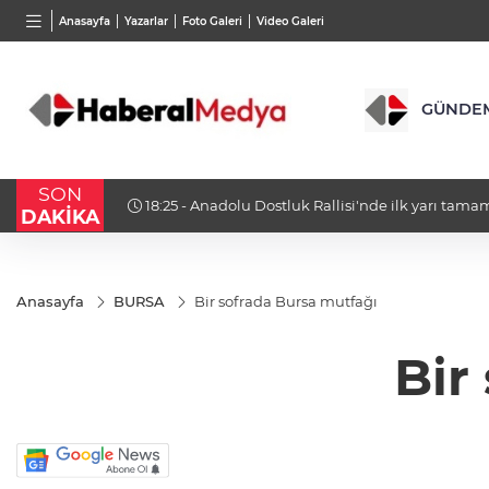
BGN
VND
GAU/
Anasayfa
Yazarlar
Foto Galeri
Video Galeri
27,9743
%-0,22
0,0018
%0,32
6.660
GÜNDE
SON
18:23 - Bursa Osmangazi’nin nabzını Küplüpınar
DAKİKA
Anasayfa
BURSA
Bir sofrada Bursa mutfağı
Bir