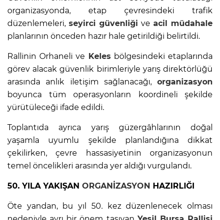
organizasyonda, etap çevresindeki trafik
düzenlemeleri,
seyirci güvenliği
ve
acil müdahale
planlarının önceden hazır hale getirildiği belirtildi.
Rallinin Orhaneli ve
Keles
bölgesindeki etaplarında
görev alacak güvenlik birimleriyle yarış direktörlüğü
arasında anlık iletişim sağlanacağı,
organizasyon
boyunca tüm operasyonların koordineli şekilde
yürütüleceği ifade edildi.
Toplantıda ayrıca yarış güzergâhlarının doğal
yaşamla uyumlu şekilde planlandığına dikkat
çekilirken, çevre hassasiyetinin organizasyonun
temel öncelikleri arasında yer aldığı vurgulandı.
50. YILA YAKIŞAN
ORGANİZASYON
HAZIRLIĞI
Öte yandan, bu yıl 50. kez düzenlenecek olması
nedeniyle ayrı bir önem taşıyan
Yeşil
Bursa
Rallisi