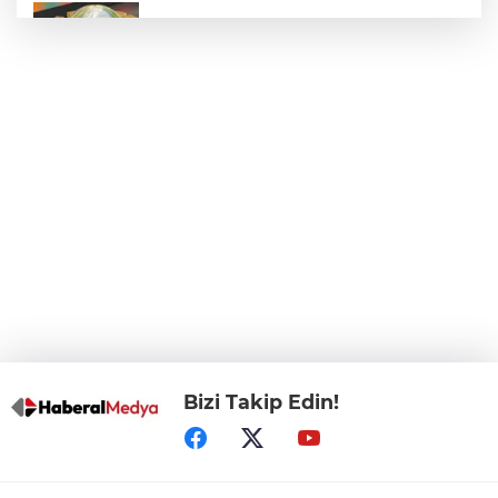
E-KİP’e Türkiye’nin Dijital Dönüşüm
Ödülü... Kamu kategorisinde zirvede
CHP, Menderes Belediye Başkanı İlkay
Çiçek'i kesin ihraç talebiyle disipline sevk
etti
Bursa Osmangazi’de istihdam
buluşmalarıyla iş imkanı
Görevden uzaklaştırılan Utku Caner
Çaykara hakkında tahliye kararı
Bizi Takip Edin!