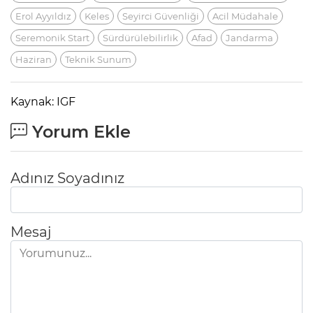
Erol Ayyıldız
Keles
Seyirci Güvenliği
Acil Müdahale
Seremonik Start
Sürdürülebilirlik
Afad
Jandarma
Haziran
Teknik Sunum
Kaynak: IGF
Yorum Ekle
Adınız Soyadınız
Mesaj