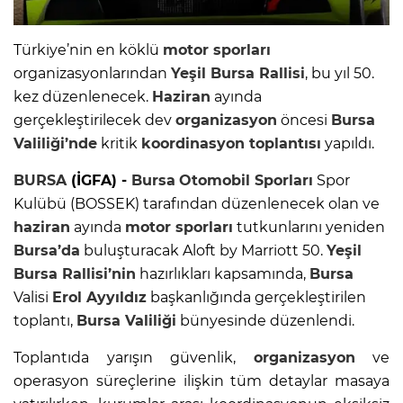
Türkiye’nin en köklü
motor sporları
organizasyonlarından
Yeşil
Bursa
Rallisi
, bu yıl 50.
kez düzenlenecek.
Haziran
ayında
gerçekleştirilecek dev
organizasyon
öncesi
Bursa
Valiliği’nde
kritik
koordinasyon toplantısı
yapıldı.
BURSA
(İGFA) -
Bursa
Otomobil Sporları
Spor
Kulübü (BOSSEK) tarafından düzenlenecek olan ve
haziran
ayında
motor sporları
tutkunlarını yeniden
Bursa’da
buluşturacak Aloft by Marriott 50.
Yeşil
Bursa
Rallisi’nin
hazırlıkları kapsamında,
Bursa
Valisi
Erol Ayyıldız
başkanlığında gerçekleştirilen
toplantı,
Bursa
Valiliği
bünyesinde düzenlendi.
Toplantıda yarışın güvenlik,
organizasyon
ve
operasyon süreçlerine ilişkin tüm detaylar masaya