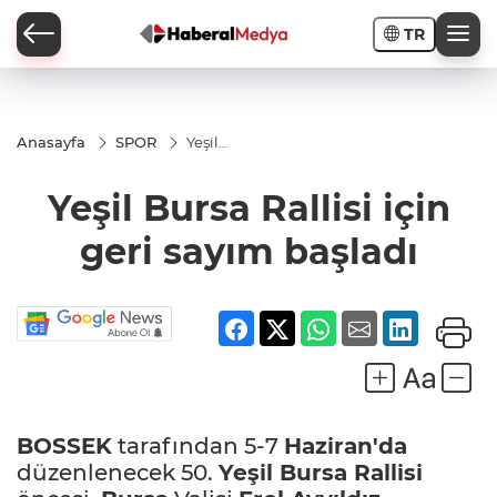
TR
Anasayfa
SPOR
Yeşil
Bursa
Rallisi
Yeşil Bursa Rallisi için
için
geri
sayım
geri sayım başladı
başladı
BOSSEK
tarafından 5-7
Haziran'da
düzenlenecek 50.
Yeşil
Bursa
Rallisi