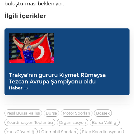
buluşturması bekleniyor.
İlgili İçerikler
Trakya’nın gururu Kıymet Rümeysa
Tezcan Avrupa Şampiyonu oldu
Haber
Yeşil Bursa Rallisi
Bursa
Motor Sporları
Bossek
Koordinasyon Toplantısı
Organizasyon
Bursa Valiliği
Yarış Güvenliği
Otomobil Sporları
Etap Koordinasyonu