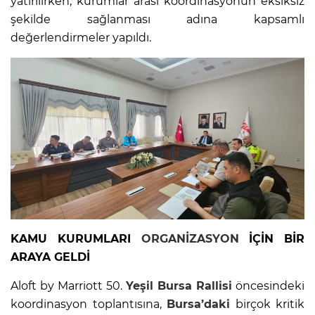
yatırılırken, kurumlar arası koordinasyonun eksiksiz
şekilde sağlanması adına kapsamlı
değerlendirmeler yapıldı.
KAMU KURUMLARI
ORGANİZASYON
İÇİN BİR
ARAYA GELDİ
Aloft by Marriott 50.
Yeşil
Bursa
Rallisi
öncesindeki
koordinasyon toplantısına,
Bursa’daki
birçok kritik