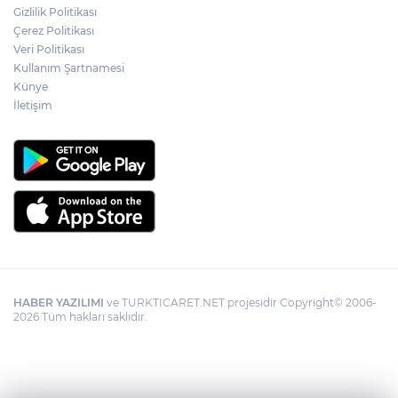
Gizlilik Politikası
Çerez Politikası
Veri Politikası
Kullanım Şartnamesi
Künye
İletişim
HABER YAZILIMI
ve TURKTICARET.NET projesidir Copyright© 2006-
2026 Tüm hakları saklıdır.