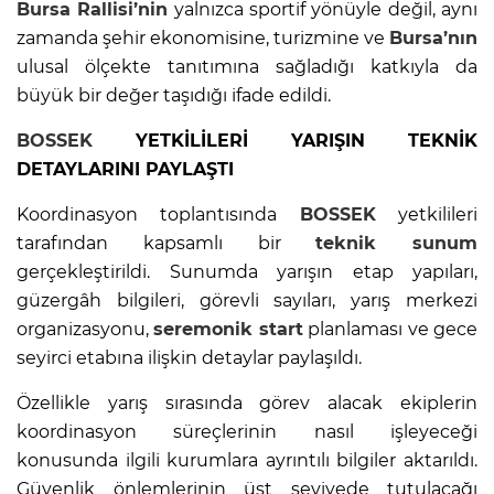
Bursa
Rallisi’nin
yalnızca sportif yönüyle değil, aynı
zamanda şehir ekonomisine, turizmine ve
Bursa’nın
ulusal ölçekte tanıtımına sağladığı katkıyla da
büyük bir değer taşıdığı ifade edildi.
BOSSEK
YETKİLİLERİ YARIŞIN TEKNİK
DETAYLARINI PAYLAŞTI
Koordinasyon toplantısında
BOSSEK
yetkilileri
tarafından kapsamlı bir
teknik sunum
gerçekleştirildi. Sunumda yarışın etap yapıları,
güzergâh bilgileri, görevli sayıları, yarış merkezi
organizasyonu,
seremonik start
planlaması ve gece
seyirci etabına ilişkin detaylar paylaşıldı.
Özellikle yarış sırasında görev alacak ekiplerin
koordinasyon süreçlerinin nasıl işleyeceği
konusunda ilgili kurumlara ayrıntılı bilgiler aktarıldı.
Güvenlik önlemlerinin üst seviyede tutulacağı