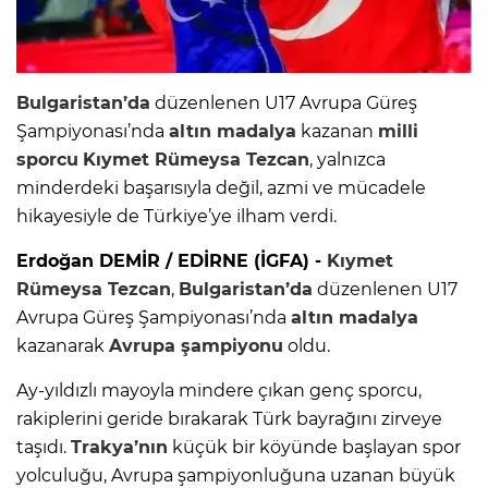
Bulgaristan’da
düzenlenen U17 Avrupa Güreş
Şampiyonası’nda
altın madalya
kazanan
milli
sporcu
Kıymet Rümeysa Tezcan
, yalnızca
minderdeki başarısıyla değil, azmi ve mücadele
hikayesiyle de Türkiye’ye ilham verdi.
Erdoğan DEMİR / EDİRNE (İGFA) -
Kıymet
Rümeysa Tezcan
,
Bulgaristan’da
düzenlenen U17
Avrupa Güreş Şampiyonası’nda
altın madalya
kazanarak
Avrupa şampiyonu
oldu.
Ay-yıldızlı mayoyla mindere çıkan genç sporcu,
rakiplerini geride bırakarak Türk bayrağını zirveye
taşıdı.
Trakya’nın
küçük bir köyünde başlayan spor
yolculuğu, Avrupa şampiyonluğuna uzanan büyük