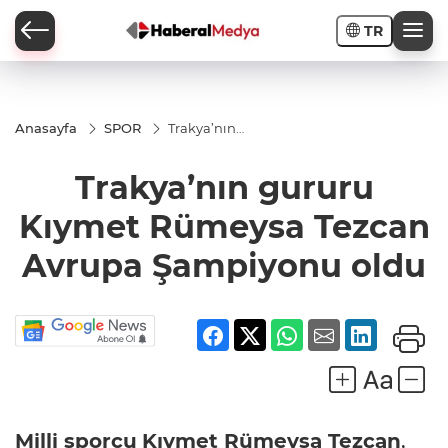
TR
Anasayfa
SPOR
Trakya’nın
gururu
Kıymet
Trakya’nın gururu
Rümeysa
Tezcan
Avrupa
Kıymet Rümeysa Tezcan
Şampiyonu
oldu
Avrupa Şampiyonu oldu
Milli sporcu
Kıymet Rümeysa Tezcan
,