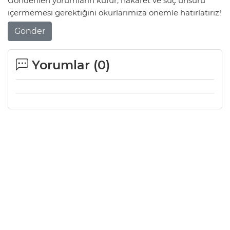
Gönderilen yorumların küfür, hakaret ve suç unsuru
içermemesi gerektiğini okurlarımıza önemle hatırlatırız!
Gönder
Yorumlar (
0
)