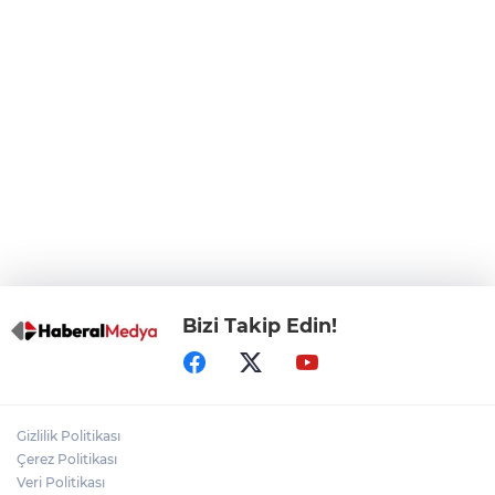
CHP, Menderes Belediye Başkanı İlkay
Çiçek'i kesin ihraç talebiyle disipline sevk
etti
Bursa Osmangazi’de istihdam
buluşmalarıyla iş imkanı
Görevden uzaklaştırılan Utku Caner
Çaykara hakkında tahliye kararı
Bizi Takip Edin!
Gizlilik Politikası
Çerez Politikası
Veri Politikası