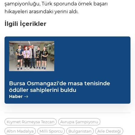
şampiyonluğu, Türk sporunda örnek başarı
hikayeleri arasındaki yerini aldı.
İlgili İçerikler
Bursa Osmangazi'de masa tenisinde
ödüller sahiplerini buldu
Haber
Kıymet Rümeysa Tezcan
Avrupa Şampiyonu
Altın Madalya
Milli Sporcu
Bulgaristan
Aile Desteği