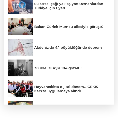
Su stresi çağı yaklaşıyor! Uzmanlardan
Türkiye için uyarı
Bakan Gürlek Mumcu ailesiyle görüştü
Akdeniz'de 4,1 büyüklüğünde deprem
30 ilde DEAŞ'a 104 gözaltı!
Hayvancılıkta dijital dönem... GEKİS
Kars'ta uygulamaya alındı
E-KİP’e Türkiye’nin Dijital Dönüşüm
Ödülü... Kamu kategorisinde zirvede