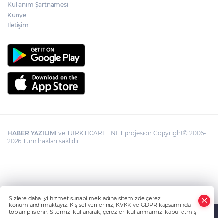
Kullanım Şartnamesi
Künye
İletişim
HABER YAZILIMI
ve TURKTICARET.NET projesidir Copyright© 2006-
2026 Tüm hakları saklıdır.
Sizlere daha iyi hizmet sunabilmek adına sitemizde çerez
konumlandırmaktayız. Kişisel verileriniz, KVKK ve GDPR kapsamında
toplanıp işlenir. Sitemizi kullanarak, çerezleri kullanmamızı kabul etmiş