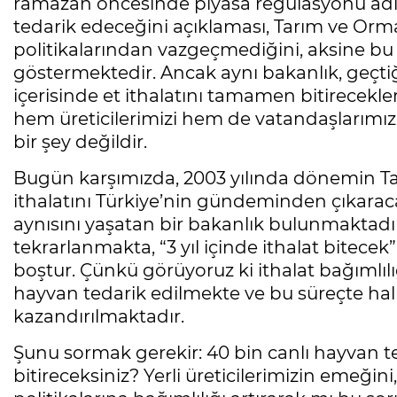
ramazan öncesinde piyasa regülasyonu adı 
tedarik edeceğini açıklaması, Tarım ve Orma
politikalarından vazgeçmediğini, aksine bu 
göstermektedir. Ancak aynı bakanlık, geçti
içerisinde et ithalatını tamamen bitirecekleri
hem üreticilerimizi hem de vatandaşlarımız
bir şey değildir.
Bugün karşımızda, 2003 yılında dönemin Ta
ithalatını Türkiye’nin gündeminden çıkaraca
aynısını yaşatan bir bakanlık bulunmaktadır
tekrarlanmakta, “3 yıl içinde ithalat bitece
boştur. Çünkü görüyoruz ki ithalat bağımlılı
hayvan tedarik edilmekte ve bu süreçte halk
kazandırılmaktadır.
Şunu sormak gerekir: 40 bin canlı hayvan te
bitireceksiniz? Yerli üreticilerimizin emeğini