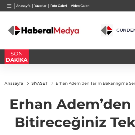
BGN
VND
GAU/
Anasayfa
Yazarlar
Foto Galeri
Video Galeri
28,0626
%0,37
0,0018
%0,12
6.573,
GÜNDE
SON
DAKİKA
Anasayfa
SİYASET
Erhan Adem’den Tarım Bakanlığı’na Sert Te
Erhan Adem’den T
Bitireceğiniz Tek