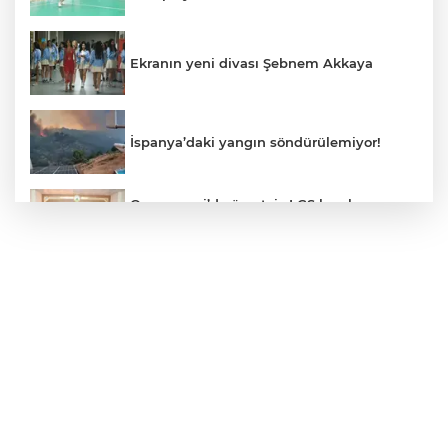
Ekranın yeni divası Şebnem Akkaya
İspanya’daki yangın söndürülemiyor!
Osmangazi’de ücretsiz LGS kurslarının
başarılı öğrencileri Başkan Aydın’la
buluştu
ALO 153’te Zazaca hizmet dönemi
başladı
Atatürk Çocukları Doğal Yaşam Parkı'na
Başkentlilerden akın
Eskişehir'de "Doğada Ebeveyn Çocuk