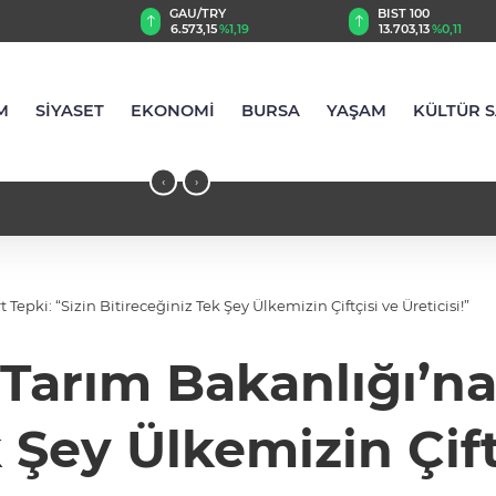
TRY
BIST 100
USD
15
%1,19
13.703,13
%0,11
47,5789
%0,04
M
SİYASET
EKONOMİ
BURSA
YAŞAM
KÜLTÜR 
‹
›
pki: “Sizin Bitireceğiniz Tek Şey Ülkemizin Çiftçisi ve Üreticisi!”
arım Bakanlığı’na S
 Şey Ülkemizin Çiftç