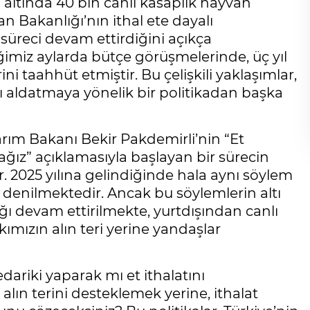
altında 40 bin canlı kasaplık hayvan
n Bakanlığı’nın ithal ete dayalı
süreci devam ettirdiğini açıkça
ğimiz aylarda bütçe görüşmelerinde, üç yıl
ni taahhüt etmiştir. Bu çelişkili yaklaşımlar,
ı aldatmaya yönelik bir politikadan başka
rım Bakanı Bekir Pakdemirli’nin “Et
ğız” açıklamasıyla başlayan bir sürecin
. 2025 yılına gelindiğinde hala aynı söylem
k” denilmektedir. Ancak bu söylemlerin altı
ğı devam ettirilmekte, yurtdışından canlı
ımızın alın teri yerine yandaşlar
dariki yaparak mı et ithalatını
, alın terini desteklemek yerine, ithalat