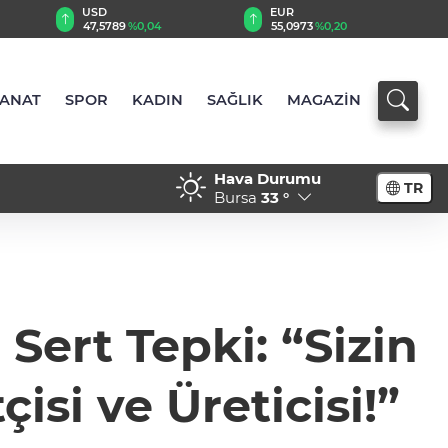
EUR
GBP
55,0973
%0,20
64,2141
%0,21
SANAT
SPOR
KADIN
SAĞLIK
MAGAZİN
Hava Durumu
TR
Bursa
33 °
ert Tepki: “Sizin
isi ve Üreticisi!”