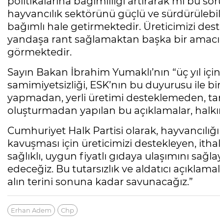
politikalarına bağımlılığı artırarak mı bu so
hayvancılık sektörünü güçlü ve sürdürülebil
bağımlı hale getirmektedir. Üreticimizi dest
yandaşa rant sağlamaktan başka bir amacın
görmektedir.
Sayın Bakan İbrahim Yumaklı’nın “üç yıl için
samimiyetsizliği, ESK’nın bu duyurusu ile bi
yapmadan, yerli üretimi desteklemeden, tarı
oluşturmadan yapılan bu açıklamalar, halkı
Cumhuriyet Halk Partisi olarak, hayvancılığı
kavuşması için üreticimizi destekleyen, itha
sağlıklı, uygun fiyatlı gıdaya ulaşımını sa
edeceğiz. Bu tutarsızlık ve aldatıcı açıklam
alın terini sonuna kadar savunacağız.”
Erhan Adem
Chp