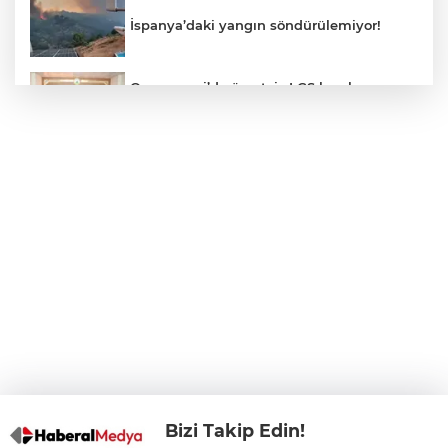
İspanya’daki yangın söndürülemiyor!
Osmangazi’de ücretsiz LGS kurslarının
başarılı öğrencileri Başkan Aydın’la
buluştu
ALO 153’te Zazaca hizmet dönemi
başladı
Atatürk Çocukları Doğal Yaşam Parkı'na
Başkentlilerden akın
Eskişehir'de "Doğada Ebeveyn Çocuk
Buluşmaları" renkli geçti
Bizi Takip Edin!