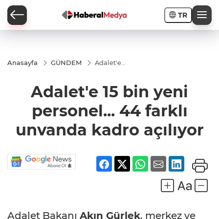
TR
Anasayfa
GÜNDEM
Adalet'e
15 bin
yeni
Adalet'e 15 bin yeni
personel...
44 farklı
unvanda
personel... 44 farklı
kadro
açılıyor
unvanda kadro açılıyor
Adalet Bakanı
Akın Gürlek
, merkez ve