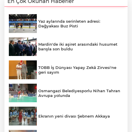
En Çok Okunan Haberler
Yaz aylarında serinleten adresi:
Dağyakası Buz Pisti
Mardin'de iki aşiret arasındaki husumet
barışla son buldu
TOBB İş Dünyası Yapay Zekâ Zirvesi'ne
geri sayım
Osmangazi Belediyesporlu Nihan Tahran
Avrupa yolunda
Ekranın yeni divası Şebnem Akkaya