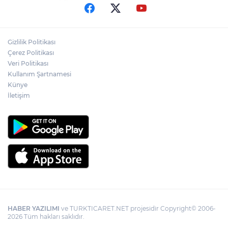
Gizlilik Politikası
Çerez Politikası
Veri Politikası
Kullanım Şartnamesi
Künye
İletişim
HABER YAZILIMI
ve TURKTICARET.NET projesidir Copyright© 2006-
2026 Tüm hakları saklıdır.