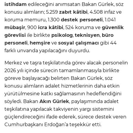
istihdam
edileceğini anımsatan Bakan Gürlek, söz
konusu alımların; 5.259
zabıt kâtibi
, 4.508 infaz ve
koruma memuru, 1.300
destek personeli
, 1.041
mübaşir
, 900
icra kâtibi
, 524 koruma ve
güvenlik
görevlisi
ile birlikte
psikolog
,
teknisyen
,
büro
personeli
,
hemşire
ve
sosyal çalışmacı
gibi 44
farklı unvanda yapılacağını duyurdu.
Merkez ve taşra teşkilatında görev alacak personelin
2026 yılı içinde sürecin tamamlanmasıyla birlikte
göreve başlayacağı belirten Bakan Gürlek, söz
konusu alımların adalet hizmetlerinin daha etkin
yürütülmesine katkı sağlamasının hedeflendiğini
söyledi. Bakan
Akın Gürlek
, paylaşımında adalet
teşkilatına yapılacak takviyenin yargı sistemini
güçlendireceğini ifade ederek, sürece destek veren
Cumhurbaşkanı Erdoğan’a teşekkür etti.