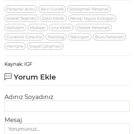
Personel Alımı
Akın Gürlek
Sözleşmeli Personel
Adalet Teşkilatı
Zabıt Kâtibi
Recep Tayyip Erdoğan
Istihdam
Mübaşir
Icra Kâtibi
Destek Personeli
Güvenlik Görevlisi
Psikolog
Teknisyen
Büro Personeli
Hemşire
Sosyal Çalışmacı
Kaynak: IGF
Yorum Ekle
Adınız Soyadınız
Mesaj