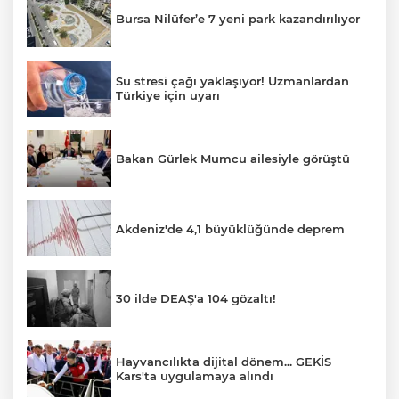
Bursa Nilüfer’e 7 yeni park kazandırılıyor
Su stresi çağı yaklaşıyor! Uzmanlardan
Türkiye için uyarı
Bakan Gürlek Mumcu ailesiyle görüştü
Akdeniz'de 4,1 büyüklüğünde deprem
30 ilde DEAŞ'a 104 gözaltı!
Hayvancılıkta dijital dönem... GEKİS
Kars'ta uygulamaya alındı