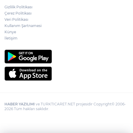
Gizlilik Politikası
Çerez Politikası
Veri Politikası
Kullanım Şartnamesi
Künye
İletişim
HABER YAZILIMI
ve TURKTICARET.NET projesidir Copyright© 2006-
2026 Tüm hakları saklıdır.