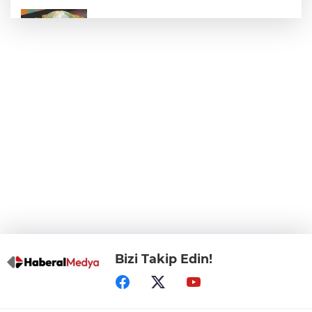
E-KİP’e Türkiye’nin Dijital Dönüşüm
Ödülü... Kamu kategorisinde zirvede
CHP, Menderes Belediye Başkanı İlkay
Çiçek'i kesin ihraç talebiyle disipline sevk
etti
Bursa Osmangazi’de istihdam
buluşmalarıyla iş imkanı
Görevden uzaklaştırılan Utku Caner
Çaykara hakkında tahliye kararı
Bizi Takip Edin!