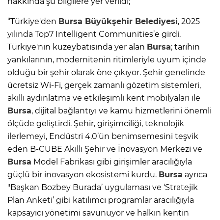
hakkında şu bilgilere yer verildi;
“Türkiye'den
Bursa
Büyükşehir Belediyesi
, 2025
yılında Top7 Intelligent Communities’e girdi.
Türkiye'nin kuzeybatısında yer alan
Bursa
; tarihin
yankılarının, modernitenin ritimleriyle uyum içinde
olduğu bir şehir olarak öne çıkıyor. Şehir genelinde
ücretsiz Wi-Fi, gerçek zamanlı gözetim sistemleri,
akıllı aydınlatma ve etkileşimli kent mobilyaları ile
Bursa
, dijital bağlantıyı ve kamu hizmetlerini önemli
ölçüde geliştirdi. Şehir, girişimciliği, teknolojik
ilerlemeyi, Endüstri 4.0’ün benimsemesini teşvik
eden B-CUBE Akıllı Şehir ve İnovasyon Merkezi ve
Bursa
Model Fabrikası gibi girişimler aracılığıyla
güçlü bir inovasyon ekosistemi kurdu.
Bursa
ayrıca
"Başkan Bozbey Burada’ uygulaması ve ‘Stratejik
Plan Anketi’ gibi katılımcı programlar aracılığıyla
kapsayıcı yönetimi savunuyor ve halkın kentin