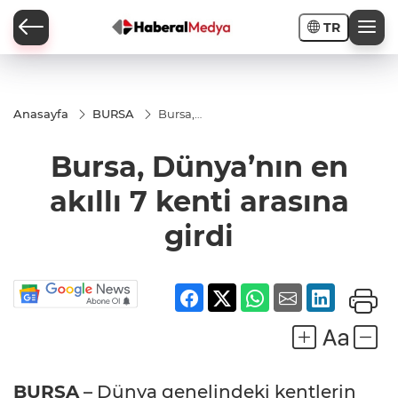
TR
Anasayfa
BURSA
Bursa,
Dünya’nın
en akıllı 7
Bursa, Dünya’nın en
kenti
arasına
girdi
akıllı 7 kenti arasına
girdi
BURSA
– Dünya genelindeki kentlerin