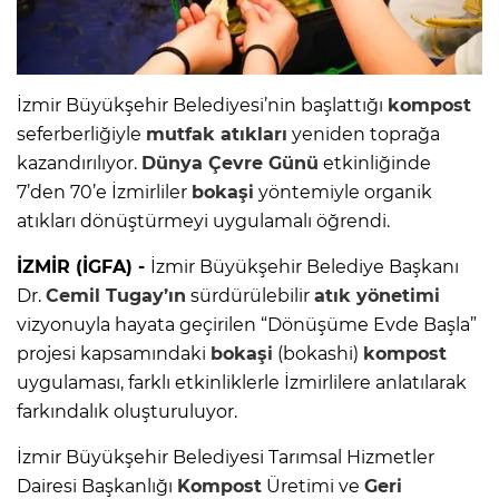
İzmir Büyükşehir Belediyesi’nin başlattığı
kompost
seferberliğiyle
mutfak atıkları
yeniden toprağa
kazandırılıyor.
Dünya Çevre Günü
etkinliğinde
7’den 70’e İzmirliler
bokaşi
yöntemiyle organik
atıkları dönüştürmeyi uygulamalı öğrendi.
İZMİR (İGFA) -
İzmir Büyükşehir Belediye Başkanı
Dr.
Cemil Tugay’ın
sürdürülebilir
atık yönetimi
vizyonuyla hayata geçirilen “Dönüşüme Evde Başla”
projesi kapsamındaki
bokaşi
(bokashi)
kompost
uygulaması, farklı etkinliklerle İzmirlilere anlatılarak
farkındalık oluşturuluyor.
İzmir Büyükşehir Belediyesi Tarımsal Hizmetler
Dairesi Başkanlığı
Kompost
Üretimi ve
Geri