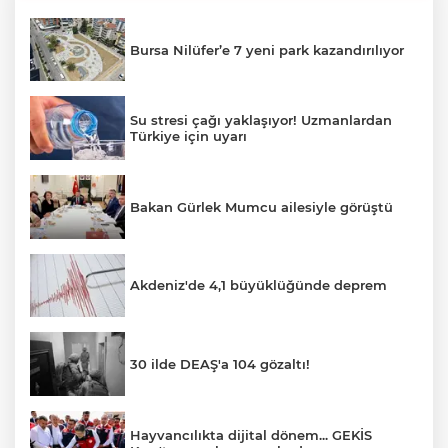
Bursa Nilüfer’e 7 yeni park kazandırılıyor
Su stresi çağı yaklaşıyor! Uzmanlardan
Türkiye için uyarı
Bakan Gürlek Mumcu ailesiyle görüştü
Akdeniz'de 4,1 büyüklüğünde deprem
30 ilde DEAŞ'a 104 gözaltı!
Hayvancılıkta dijital dönem... GEKİS