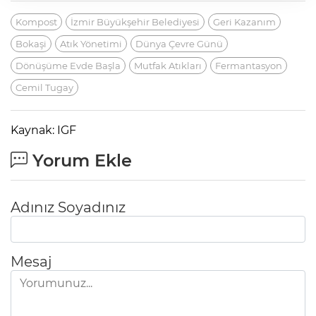
Kompost
İzmir Büyükşehir Belediyesi
Geri Kazanım
Bokaşi
Atık Yönetimi
Dünya Çevre Günü
Dönüşüme Evde Başla
Mutfak Atıkları
Fermantasyon
Cemil Tugay
Kaynak: IGF
Yorum Ekle
Adınız Soyadınız
Mesaj