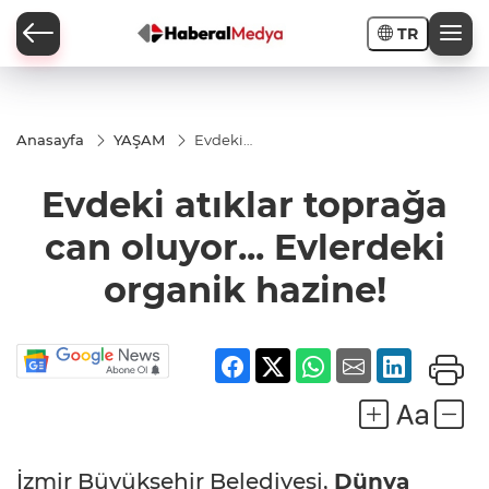
TR
Anasayfa
YAŞAM
Evdeki
atıklar
toprağa
Evdeki atıklar toprağa
can
oluyor...
Evlerdeki
can oluyor... Evlerdeki
organik
hazine!
organik hazine!
İzmir Büyükşehir Belediyesi,
Dünya