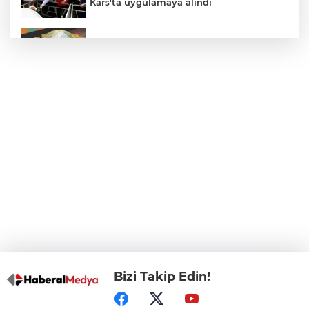
Kars'ta uygulamaya alındı
E-KİP’e Türkiye’nin Dijital Dönüşüm
Ödülü... Kamu kategorisinde zirvede
CHP, Menderes Belediye Başkanı İlkay
Çiçek'i kesin ihraç talebiyle disipline sevk
etti
Bursa Osmangazi’de istihdam
buluşmalarıyla iş imkanı
Görevden uzaklaştırılan Utku Caner
Çaykara hakkında tahliye kararı
Bizi Takip Edin!