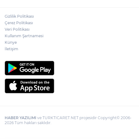
Gizlilik Politikası
Çerez Politikası
Veri Politikası
Kullanım Şartnamesi
Künye
İletişim
HABER YAZILIMI
ve TURKTICARET.NET projesidir Copyright© 2006-
2026 Tüm hakları saklıdır.