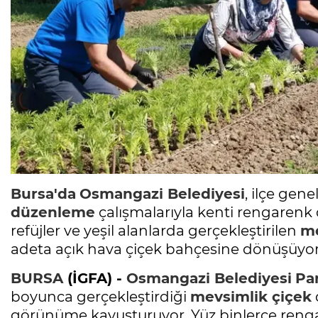
Bursa'da
Osmangazi Belediyesi
, ilçe ge
düzenleme
çalışmalarıyla kenti rengarenk 
refüjler ve yeşil alanlarda gerçekleştirilen
me
adeta açık hava çiçek bahçesine dönüşüyor
BURSA
(İGFA) -
Osmangazi Belediyesi
Pa
boyunca gerçekleştirdiği
mevsimlik çiçek
görünüme kavuşturuyor. Yüz binlerce reng