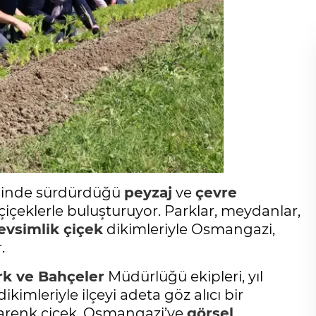
nelinde sürdürdüğü
peyzaj
ve
çevre
çiçeklerle buluşturuyor. Parklar, meydanlar,
vsimlik çiçek
dikimleriyle Osmangazi,
.
rk ve Bahçeler
Müdürlüğü ekipleri, yıl
dikimleriyle ilçeyi adeta göz alıcı bir
arenk çiçek, Osmangazi’ye
görsel