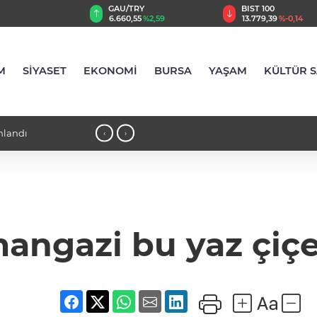
TRY
BIST 100
USD
,55
%2,59
13.779,39
%-0,14
47,6787
%0,18
M
SİYASET
EKONOMİ
BURSA
YAŞAM
KÜLTÜR 
'da tuttu
18:21 - İlaç denetiminde uluslararası
‹
›
angazi bu yaz çiç