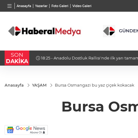
BGN
VND
GAU/
Anasayfa
Yazarlar
Foto Galeri
Video Galeri
27,9743
%-0,22
0,0018
%0,32
6.660
GÜNDE
SON
18:23 - Bursa Osmangazi’nin nabzını Küplüpınar
DAKİKA
Anasayfa
YAŞAM
Bursa Osmangazi bu yaz çiçek kokacak
Bursa Osm