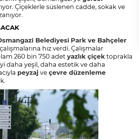
yor. Çiçeklerle süslenen cadde, sokak ve
zanıyor.
ŞACAK
Osmangazi Belediyesi
Park ve Bahçeler
alışmalarına hız verdi. Çalışmalar
plam 260 bin 750 adet
yazlık çiçek
toprakla
çeyi daha yeşil, daha estetik ve daha
acıyla
peyzaj
ve
çevre düzenleme
k.