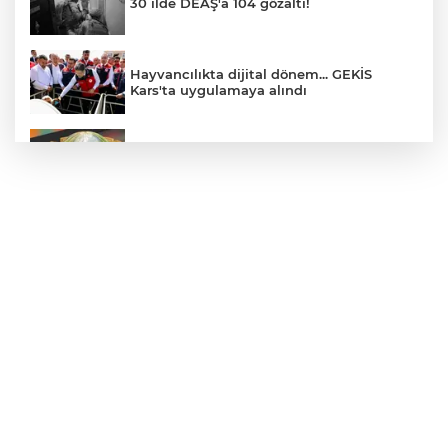
30 ilde DEAŞ'a 104 gözaltı!
Hayvancılıkta dijital dönem... GEKİS
Kars'ta uygulamaya alındı
E-KİP’e Türkiye’nin Dijital Dönüşüm
Ödülü... Kamu kategorisinde zirvede
CHP, Menderes Belediye Başkanı İlkay
Çiçek'i kesin ihraç talebiyle disipline sevk
etti
Bursa Osmangazi’de istihdam
buluşmalarıyla iş imkanı
Görevden uzaklaştırılan Utku Caner
Çaykara hakkında tahliye kararı