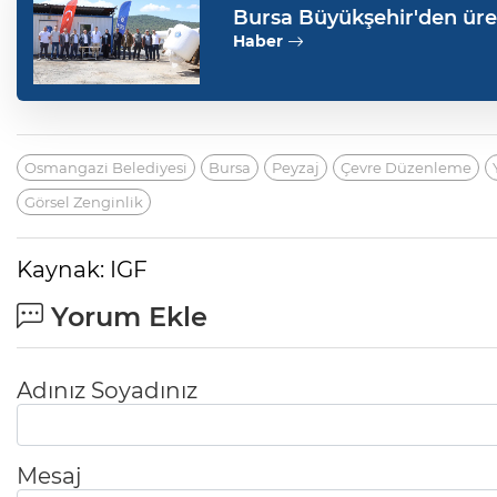
Bursa Büyükşehir'den üre
Haber
Osmangazi Belediyesi
Bursa
Peyzaj
Çevre Düzenleme
Görsel Zenginlik
Kaynak: IGF
Yorum Ekle
Adınız Soyadınız
Mesaj