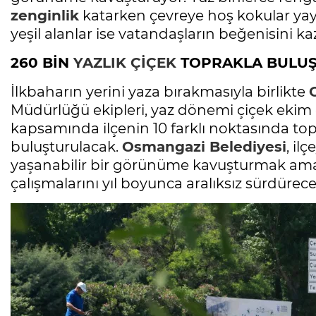
zenginlik
katarken çevreye hoş kokular yayı
yeşil alanlar ise vatandaşların beğenisini ka
260 BİN
YAZLIK ÇİÇEK
TOPRAKLA BULU
İlkbaharın yerini yaza bırakmasıyla birlikte
Müdürlüğü ekipleri, yaz dönemi çiçek ekim ç
kapsamında ilçenin 10 farklı noktasında to
buluşturulacak.
Osmangazi Belediyesi
, il
yaşanabilir bir görünüme kavuşturmak am
çalışmalarını yıl boyunca aralıksız sürdürece