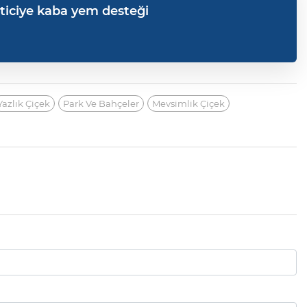
ticiye kaba yem desteği
Yazlık Çiçek
Park Ve Bahçeler
Mevsimlik Çiçek