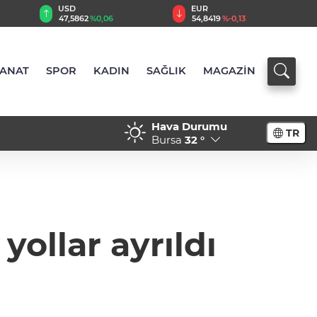
EUR
GBP
54,8419
%-0,13
63,9467
%-0,05
SANAT
SPOR
KADIN
SAĞLIK
MAGAZİN
Hava Durumu
TR
Bursa
32 °
ollar ayrıldı