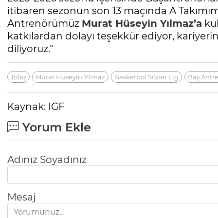
itibaren sezonun son 13 maçında A Takımımı
Antrenörümüz
Murat Hüseyin Yılmaz’a
ku
katkılardan dolayı teşekkür ediyor, kariye
diliyoruz."
Tofaş
Murat Hüseyin Yılmaz
Basketbol Süper Lig
Baş Antr
Kaynak: IGF
Yorum Ekle
Adınız Soyadınız
Mesaj