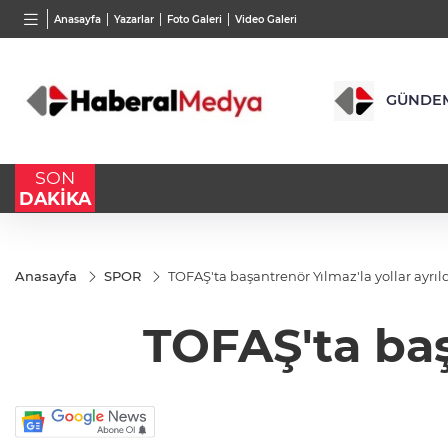
BGN
VND
GAU/
Anasayfa
Yazarlar
Foto Galeri
Video Galeri
28,0626
%0,37
0,0018
%0,02
6.498
GÜNDE
SON
DAKİKA
Anasayfa
SPOR
TOFAŞ'ta başantrenör Yılmaz'la yollar ayrıl
TOFAŞ'ta baş