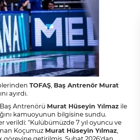
plerinden
TOFAŞ
,
Baş Antrenör
Murat
ını ayırdı.
Baş Antrenörü
Murat Hüseyin Yılmaz
ile
ığını kamuoyunun bilgisine sundu.
r verildi: "Kulübümüzde 7 yıl oyuncu ve
ulunan Koçumuz
Murat Hüseyin Yılmaz
,
 görevine getirilmiş, Şubat 2026'dan