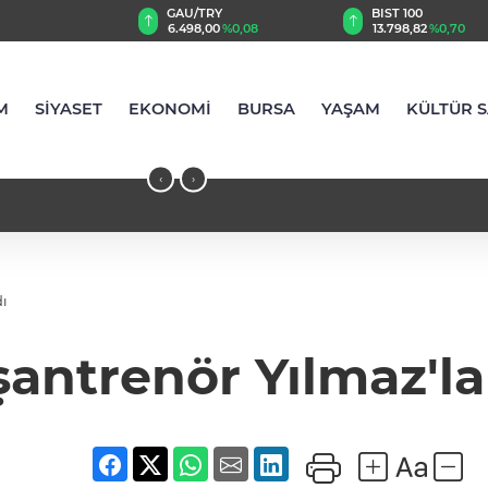
TRY
BIST 100
USD
,00
%0,08
13.798,82
%0,70
47,5862
%0,06
M
SİYASET
EKONOMİ
BURSA
YAŞAM
KÜLTÜR 
‹
›
dı
antrenör Yılmaz'la y