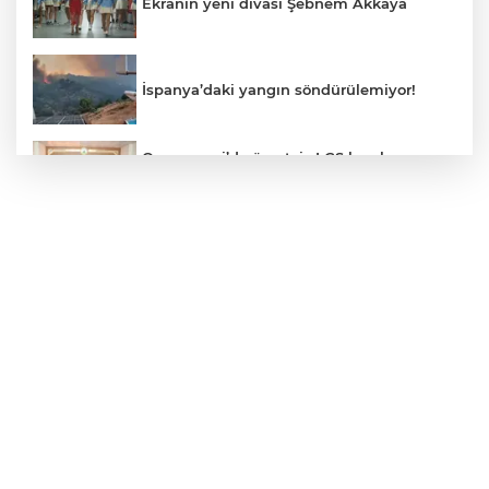
Ekranın yeni divası Şebnem Akkaya
İspanya’daki yangın söndürülemiyor!
Osmangazi’de ücretsiz LGS kurslarının
başarılı öğrencileri Başkan Aydın’la
buluştu
ALO 153’te Zazaca hizmet dönemi
başladı
Atatürk Çocukları Doğal Yaşam Parkı'na
Başkentlilerden akın
Eskişehir'de "Doğada Ebeveyn Çocuk
Buluşmaları" renkli geçti