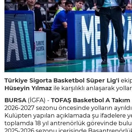
Türkiye Sigorta
Basketbol
Süper Lig'i
eki
Hüseyin Yılmaz
ile karşılıklı anlaşarak yollar
BURSA
(İGFA) -
TOFAŞ
Basketbol
A Takım
2026-2027 sezonu öncesinde yolların ayrıld
Kulüpten yapılan açıklamada şu ifadelere ye
toplamda 18 yıl antrenörlük görevinde b
2025-2026 sezonu içerisinde Başantrenörlük