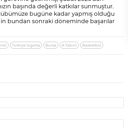
zın başında değerli katkılar sunmuştur.
lübümüze bugüne kadar yapmış olduğu
rinin bundan sonraki döneminde başarılar
enör
Türkiye Sigorta
Bursa
A Takım
Basketbol