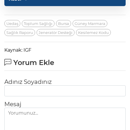
Uedaş
Toplum Sağlığı
Bursa
Güney Marmara
Sağlık Raporu
Jeneratör Desteği
Kesilemez Kodu
Kaynak: IGF
Yorum Ekle
Adınız Soyadınız
Mesaj