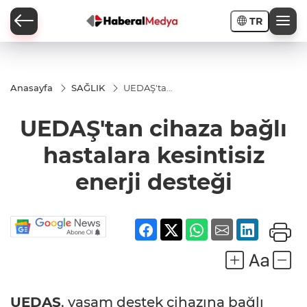
TR
Anasayfa
SAĞLIK
UEDAŞ'tan
cihaza
bağlı
UEDAŞ'tan cihaza bağlı
hastalara
kesintisiz
enerji
hastalara kesintisiz
desteği
enerji desteği
UEDAŞ
, yaşam destek cihazına bağlı