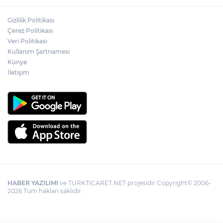
Gizlilik Politikası
Çerez Politikası
Veri Politikası
Kullanım Şartnamesi
Künye
İletişim
HABER YAZILIMI
ve TURKTICARET.NET projesidir Copyright© 2006-
2026 Tüm hakları saklıdır.