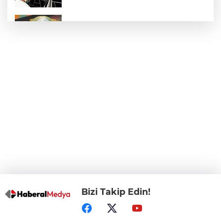
E-KİP’e Türkiye’nin Dijital Dönüşüm
Ödülü... Kamu kategorisinde zirvede
CHP, Menderes Belediye Başkanı İlkay
Çiçek'i kesin ihraç talebiyle disipline sevk
etti
Bursa Osmangazi’de istihdam
buluşmalarıyla iş imkanı
Görevden uzaklaştırılan Utku Caner
Çaykara hakkında tahliye kararı
Bizi Takip Edin!