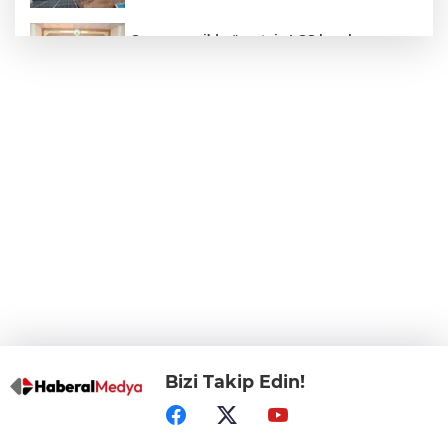
Osmangazi’de ücretsiz LGS kurslarının
başarılı öğrencileri Başkan Aydın’la
buluştu
ALO 153’te Zazaca hizmet dönemi
başladı
Atatürk Çocukları Doğal Yaşam Parkı'na
Başkentlilerden akın
Eskişehir'de "Doğada Ebeveyn Çocuk
Buluşmaları" renkli geçti
Bizi Takip Edin!