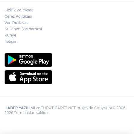
Gizlilik Politikası
Çerez Politikası
Veri Politikası
Kullanım Şartnamesi
Künye
İletişim
HABER YAZILIMI
ve TURKTICARET.NET projesidir Copyright© 2006-
2026 Tüm hakları saklıdır.