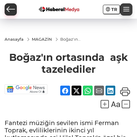
TR
Anasayfa
MAGAZİN
Boğaz'ın
ortasında
aşk
Boğaz'ın ortasında aşk
tazelediler
tazelediler
Fantezi müziğin sevilen ismi Ferman
Toprak, evliliklerinin ikinci yıl