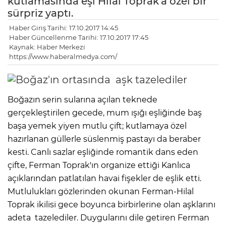
kutlamasında eşi Hilal Toprak'a özel bir
sürpriz yaptı.
Haber Giriş Tarihi: 17.10.2017 14:45
Haber Güncellenme Tarihi: 17.10.2017 17:45
Kaynak: Haber Merkezi
https://www.haberalmedya.com/
Boğazın serin sularına açılan teknede
gerçekleştirilen gecede, mum ışığı eşliğinde baş
başa yemek yiyen mutlu çift; kutlamaya özel
hazırlanan güllerle süslenmiş pastayı da beraber
kesti. Canlı sazlar eşliğinde romantik dans eden
çifte, Ferman Toprak'ın organize ettiği Kanlıca
açıklarından patlatılan havai fişekler de eşlik etti.
Mutlulukları gözlerinden okunan Ferman-Hilal
Toprak ikilisi gece boyunca birbirlerine olan aşklarını
adeta tazelediler. Duygularını dile getiren Ferman