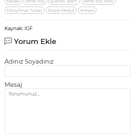
Masak
Vehbi Koç
Şüpheli İşlem
Vehbi Koç Vakfı
Fatoş Pınar Türker
Sosyal Medya
Ankara
Kaynak: IGF
Yorum Ekle
Adınız Soyadınız
Mesaj