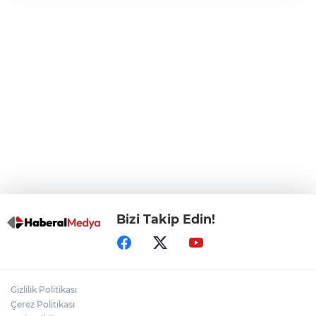
CHP, Menderes Belediye Başkanı İlkay
Çiçek'i kesin ihraç talebiyle disipline sevk
etti
Bursa Osmangazi’de istihdam
buluşmalarıyla iş imkanı
Görevden uzaklaştırılan Utku Caner
Çaykara hakkında tahliye kararı
Bizi Takip Edin!
Gizlilik Politikası
Çerez Politikası