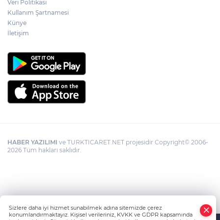
Veri Politikası
Kullanım Şartnamesi
Künye
İletişim
HABER YAZILIMI
ve TURKTICARET.NET projesidir Copyright© 2006-
2026 Tüm hakları saklıdır.
Sizlere daha iyi hizmet sunabilmek adına sitemizde çerez
konumlandırmaktayız. Kişisel verileriniz, KVKK ve GDPR kapsamında