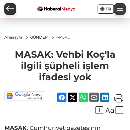
TR
Anasayfa
GÜNDEM
MASAK:
Vehbi
Koç'la
MASAK: Vehbi Koç'la
ilgili
şüpheli
işlem
ilgili şüpheli işlem
ifadesi
yok
ifadesi yok
MASAK
, Cumhuriyet gazetesinin