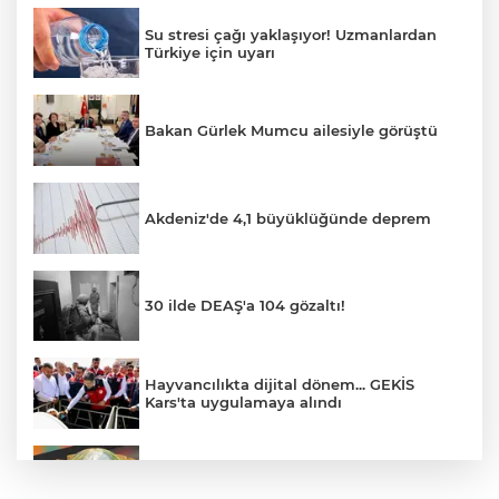
Su stresi çağı yaklaşıyor! Uzmanlardan
Türkiye için uyarı
Bakan Gürlek Mumcu ailesiyle görüştü
Akdeniz'de 4,1 büyüklüğünde deprem
30 ilde DEAŞ'a 104 gözaltı!
Hayvancılıkta dijital dönem... GEKİS
Kars'ta uygulamaya alındı
E-KİP’e Türkiye’nin Dijital Dönüşüm
Ödülü... Kamu kategorisinde zirvede