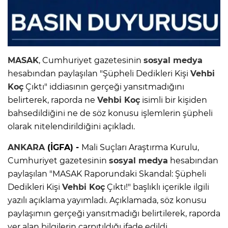
MASAK
, Cumhuriyet gazetesinin
sosyal medya
hesabından paylaşılan "Şüpheli Dedikleri Kişi
Vehbi
Koç
Çıktı" iddiasının gerçeği yansıtmadığını
belirterek, raporda ne
Vehbi Koç
isimli bir kişiden
bahsedildiğini ne de söz konusu işlemlerin şüpheli
olarak nitelendirildiğini açıkladı.
ANKARA
(İGFA) -
Mali Suçları Araştırma Kurulu,
Cumhuriyet gazetesinin
sosyal medya
hesabından
paylaşılan "MASAK Raporundaki Skandal: Şüpheli
Dedikleri Kişi
Vehbi Koç
Çıktı!" başlıklı içerikle ilgili
yazılı açıklama yayımladı. Açıklamada, söz konusu
paylaşımın gerçeği yansıtmadığı belirtilerek, raporda
yer alan bilgilerin çarpıtıldığı ifade edildi.