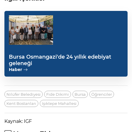
Bursa Osmangazi'de 24 yıllık edebiyat
geleneği
Haber
Nilüfer Belediyesi
Fide Dikimi
Bursa
Öğrenciler
Kent Bostanları
Işıktepe Mahallesi
Kaynak: IGF