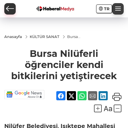
TR
Anasayfa
KÜLTÜR SANAT
Bursa
Nilüferli
öğrenciler
Bursa Nilüferli
kendi
bitkilerini
yetiştirecek
öğrenciler kendi
bitkilerini yetiştirecek
Nilüfer Belediyesi
,
Işıktepe Mahallesi