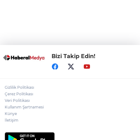
Bursa Osmangazi’de istihdam
buluşmalarıyla iş imkanı
Görevden uzaklaştırılan Utku Caner
Çaykara hakkında tahliye kararı
Bizi Takip Edin!
Gizlilik Politikası
Çerez Politikası
Veri Politikası
Kullanım Şartnamesi
Künye
İletişim