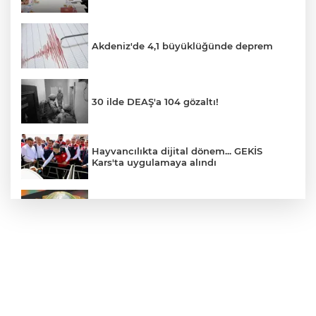
Akdeniz'de 4,1 büyüklüğünde deprem
30 ilde DEAŞ'a 104 gözaltı!
Hayvancılıkta dijital dönem... GEKİS
Kars'ta uygulamaya alındı
E-KİP’e Türkiye’nin Dijital Dönüşüm
Ödülü... Kamu kategorisinde zirvede
CHP, Menderes Belediye Başkanı İlkay
Çiçek'i kesin ihraç talebiyle disipline sevk
etti