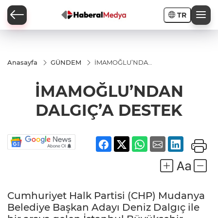
TR
Anasayfa
GÜNDEM
İMAMOĞLU’NDAN
DALGIÇ’A DESTEK
İMAMOĞLU’NDAN
DALGIÇ’A DESTEK
Cumhuriyet Halk Partisi (CHP) Mudanya
Belediye Başkan Adayı Deniz Dalgıç ile