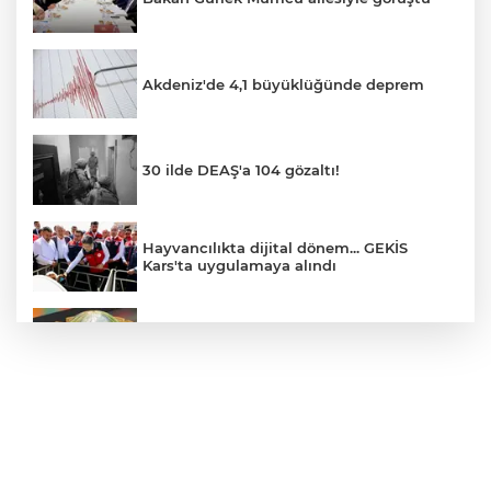
Akdeniz'de 4,1 büyüklüğünde deprem
30 ilde DEAŞ'a 104 gözaltı!
Hayvancılıkta dijital dönem... GEKİS
Kars'ta uygulamaya alındı
E-KİP’e Türkiye’nin Dijital Dönüşüm
Ödülü... Kamu kategorisinde zirvede
CHP, Menderes Belediye Başkanı İlkay
Çiçek'i kesin ihraç talebiyle disipline sevk
etti