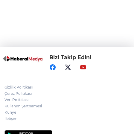
Bursa Osmangazi’de istihdam
buluşmalarıyla iş imkanı
Görevden uzaklaştırılan Utku Caner
Çaykara hakkında tahliye kararı
Bizi Takip Edin!
Gizlilik Politikası
Çerez Politikası
Veri Politikası
Kullanım Şartnamesi
Künye
İletişim