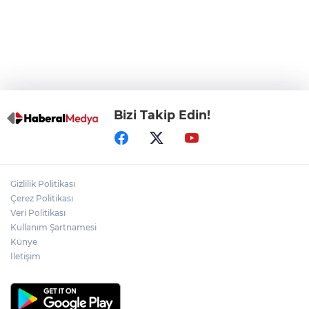
Başkentlilerden akın
Eskişehir'de "Doğada Ebeveyn Çocuk
Buluşmaları" renkli geçti
Bizi Takip Edin!
Gizlilik Politikası
Çerez Politikası
Veri Politikası
Kullanım Şartnamesi
Künye
İletişim