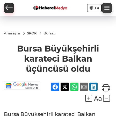
TR
Anasayfa
SPOR
Bursa
Büyükşehirli
karateci
Bursa Büyükşehirli
Balkan
üçüncüsü
oldu
karateci Balkan
üçüncüsü oldu
Bursa Büyükşehirli karateci Balkan