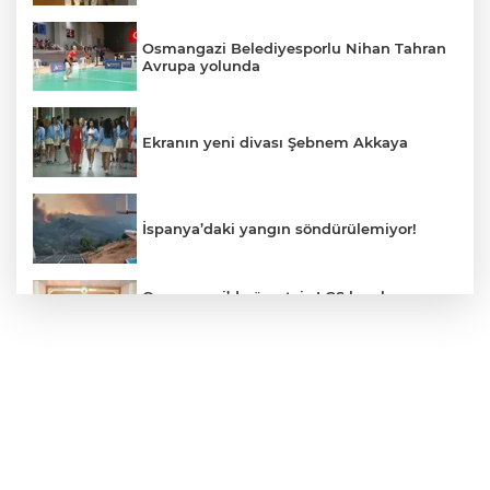
Osmangazi Belediyesporlu Nihan Tahran
Avrupa yolunda
Ekranın yeni divası Şebnem Akkaya
İspanya’daki yangın söndürülemiyor!
Osmangazi’de ücretsiz LGS kurslarının
başarılı öğrencileri Başkan Aydın’la
buluştu
ALO 153’te Zazaca hizmet dönemi
başladı
Atatürk Çocukları Doğal Yaşam Parkı'na