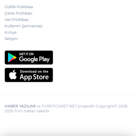
Gizlilik Politikası
Çerez Politikası
Veri Politikası
Kullanım Şartnamesi
Künye
İletişim
HABER YAZILIMI
ve TURKTICARET.NET projesidir Copyright© 2006-
2026 Tüm hakları saklıdır.