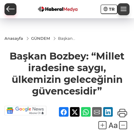
TR
Anasayfa
GÜNDEM
Başkan
Bozbey:
“Millet
Başkan Bozbey: “Millet
iradesine
saygı,
ülkemizin
iradesine saygı,
geleceğinin
güvencesidir”
ülkemizin geleceğinin
güvencesidir”