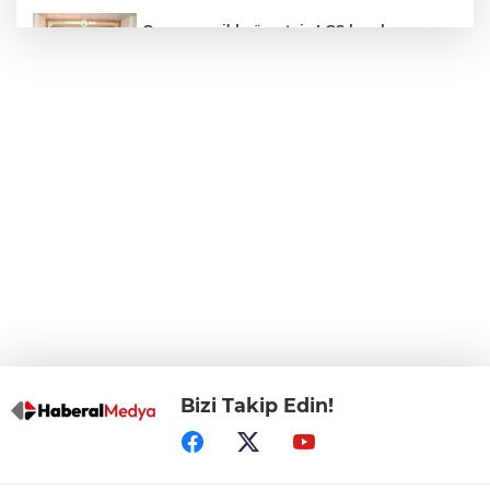
Osmangazi’de ücretsiz LGS kurslarının
başarılı öğrencileri Başkan Aydın’la
buluştu
ALO 153’te Zazaca hizmet dönemi
başladı
Atatürk Çocukları Doğal Yaşam Parkı'na
Başkentlilerden akın
Eskişehir'de "Doğada Ebeveyn Çocuk
Buluşmaları" renkli geçti
Bizi Takip Edin!