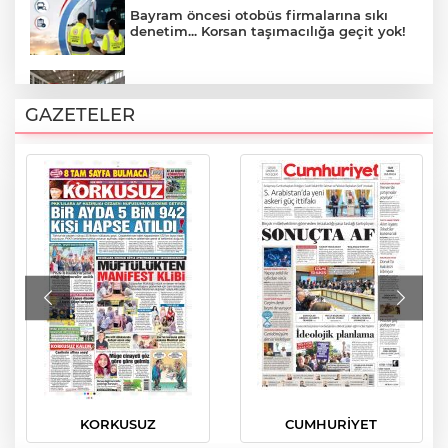
Bayram öncesi otobüs firmalarına sıkı
denetim... Korsan taşımacılığa geçit yok!
Bursa Osmangazi’de geleceğin raketleri
korta çıktı
GAZETELER
Mudanya’da mübadele mirası broşürle
tanıtıldı
Bahçeli Büyük Kurultay'da konuştu: Türk
gençliği Türkiye Yüzyılı’nın teminatıdır
Bursa Gemlik’te 19 Mayıs’ın 107. yılı
coşkuyla kutlandı
KORKUSUZ
CUMHURİYET