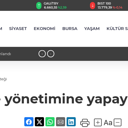
GAU/TRY
BIST 100
USD
6.660,55
%2,59
13.779,39
%-0,14
47,6787
%0,
M
SİYASET
EKONOMİ
BURSA
YAŞAM
KÜLTÜR 
amlandı
18:23 - Bursa Osmangazi’nin nabzını 
‹
›
teği
 yönetimine yapay