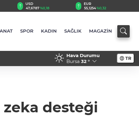
EUR
GBP
18
55,1254
%0,32
64,3468
%0,38
SANAT
SPOR
KADIN
SAĞLIK
MAGAZİN
Hava Durumu
TR
Küplüpınar'da tuttu
18:21 - İlaç denetiminde u
Bursa
32 °
 zeka desteği