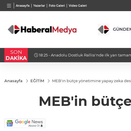
BGN
VND
Anasayfa
Yazarlar
Foto Galeri
Video Galeri
27,9743
%-0,22
0,0018
%0,32
GÜNDE
SON
riyor
18:25 - Anadolu Dostluk Rallisi'nde ilk yarı tam
DAKİKA
Anasayfa
EĞİTİM
MEB'in bütçe yönetimine yapay zeka des
MEB'in bütçe