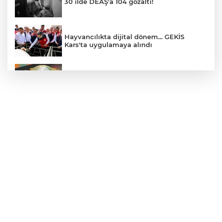
30 ilde DEAŞ'a 104 gözaltı!
Hayvancılıkta dijital dönem... GEKİS
Kars'ta uygulamaya alındı
E-KİP’e Türkiye’nin Dijital Dönüşüm
Ödülü... Kamu kategorisinde zirvede
CHP, Menderes Belediye Başkanı İlkay
Çiçek'i kesin ihraç talebiyle disipline sevk
etti
Bursa Osmangazi’de istihdam
buluşmalarıyla iş imkanı
Görevden uzaklaştırılan Utku Caner
Çaykara hakkında tahliye kararı