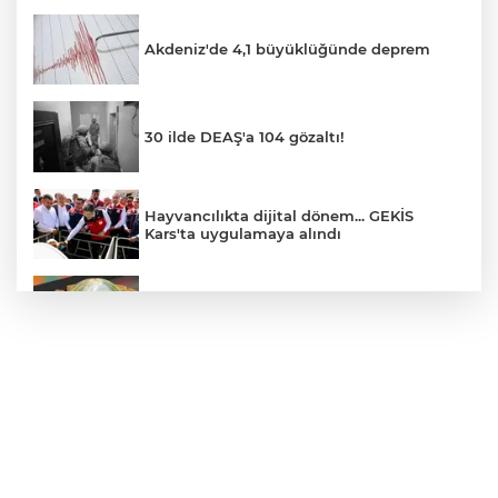
Akdeniz'de 4,1 büyüklüğünde deprem
30 ilde DEAŞ'a 104 gözaltı!
Hayvancılıkta dijital dönem... GEKİS
Kars'ta uygulamaya alındı
E-KİP’e Türkiye’nin Dijital Dönüşüm
Ödülü... Kamu kategorisinde zirvede
CHP, Menderes Belediye Başkanı İlkay
Çiçek'i kesin ihraç talebiyle disipline sevk
etti
Bursa Osmangazi’de istihdam
buluşmalarıyla iş imkanı