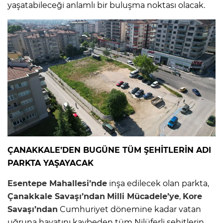
yaşatabileceği anlamlı bir buluşma noktası olacak.
ÇANAKKALE’DEN BUGÜNE TÜM ŞEHİTLERİN ADI
PARKTA YAŞAYACAK
Esentepe Mahallesi’nde
inşa edilecek olan parkta,
Çanakkale Savaşı’ndan
Milli Mücadele’ye
,
Kore
Savaşı’ndan
Cumhuriyet dönemine kadar vatan
uğruna hayatını kaybeden tüm Nilüferli şehitlerin