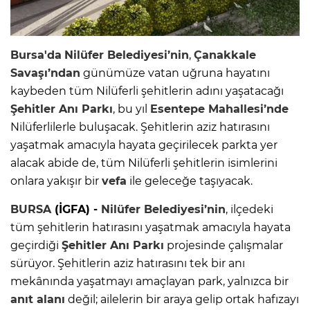
Bursa'da
Nilüfer Belediyesi’nin
,
Çanakkale
Savaşı’ndan
günümüze vatan uğruna hayatını
kaybeden tüm Nilüferli şehitlerin adını yaşatacağı
Şehitler
Anı Parkı
, bu yıl
Esentepe Mahallesi’nde
Nilüferlilerle buluşacak. Şehitlerin aziz hatırasını
yaşatmak amacıyla hayata geçirilecek parkta yer
alacak abide de, tüm Nilüferli şehitlerin isimlerini
onlara yakışır bir
vefa
ile geleceğe taşıyacak.
BURSA
(İGFA) -
Nilüfer Belediyesi’nin
, ilçedeki
tüm şehitlerin hatırasını yaşatmak amacıyla hayata
geçirdiği
Şehitler
Anı Parkı
projesinde çalışmalar
sürüyor. Şehitlerin aziz hatırasını tek bir anı
mekânında yaşatmayı amaçlayan park, yalnızca bir
anıt alanı
değil; ailelerin bir araya gelip ortak hafızayı