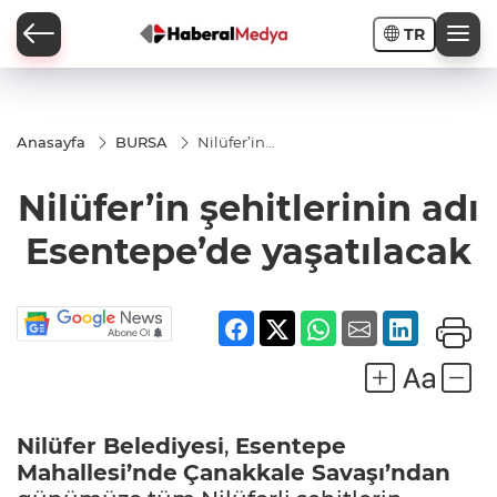
TR
Anasayfa
BURSA
Nilüfer’in
şehitlerinin
adı
Nilüfer’in şehitlerinin adı
Esentepe’de
yaşatılacak
Esentepe’de yaşatılacak
Nilüfer Belediyesi
,
Esentepe
Mahallesi’nde
Çanakkale Savaşı’ndan