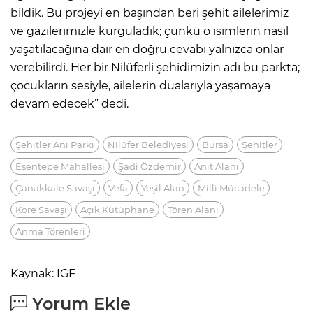
bildik. Bu projeyi en başından beri şehit ailelerimiz
ve gazilerimizle kurguladık; çünkü o isimlerin nasıl
yaşatılacağına dair en doğru cevabı yalnızca onlar
verebilirdi. Her bir Nilüferli şehidimizin adı bu parkta;
çocukların sesiyle, ailelerin dualarıyla yaşamaya
devam edecek” dedi.
Şehitler Anı Parkı
Nilüfer Belediyesi
Bursa
Şehitler
Esentepe Mahallesi
Şadi Özdemir
Anıt Alanı
Çanakkale Savaşı
Vefa
Yeşil Alan
Milli Mücadele
Kore Savaşı
Açık Kütüphane
Tören Alanı
Anma Törenleri
Kaynak: IGF
Yorum Ekle