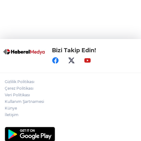
Görevden uzaklaştırılan Utku Caner
Çaykara hakkında tahliye kararı
Bizi Takip Edin!
Gizlilik Politikası
Çerez Politikası
Veri Politikası
Kullanım Şartnamesi
Künye
İletişim