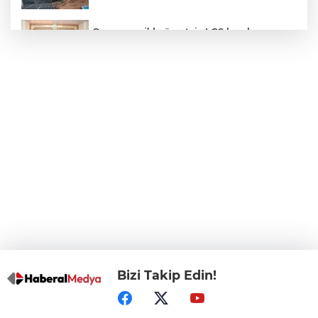
Osmangazi’de ücretsiz LGS kurslarının
başarılı öğrencileri Başkan Aydın’la
buluştu
ALO 153’te Zazaca hizmet dönemi
başladı
Atatürk Çocukları Doğal Yaşam Parkı'na
Başkentlilerden akın
Eskişehir'de "Doğada Ebeveyn Çocuk
Buluşmaları" renkli geçti
Bizi Takip Edin!