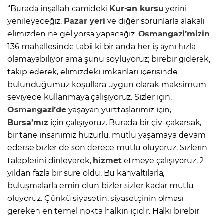
“Burada inşallah camideki
Kur-an kursu
yerini
yenileyeceğiz.
Pazar yeri
ve diğer sorunlarla alakalı
elimizden ne geliyorsa yapacağız.
Osmangazi’mizin
136 mahallesinde tabii ki bir anda her iş aynı hızla
olamayabiliyor ama şunu söylüyoruz; birebir giderek,
takip ederek, elimizdeki imkanları içerisinde
bulunduğumuz koşullara uygun olarak maksimum
seviyede kullanmaya çalışıyoruz. Sizler için,
Osmangazi’de
yaşayan yurttaşlarımız için,
Bursa’mız
için çalışıyoruz. Burada bir çivi çakarsak,
bir tane insanımız huzurlu, mutlu yaşamaya devam
ederse bizler de son derece mutlu oluyoruz. Sizlerin
taleplerini dinleyerek,
hizmet
etmeye çalışıyoruz. 2
yıldan fazla bir süre oldu. Bu kahvaltılarla,
buluşmalarla emin olun bizler sizler kadar mutlu
oluyoruz. Çünkü siyasetin, siyasetçinin olması
gereken en temel nokta halkın içidir. Halkı birebir