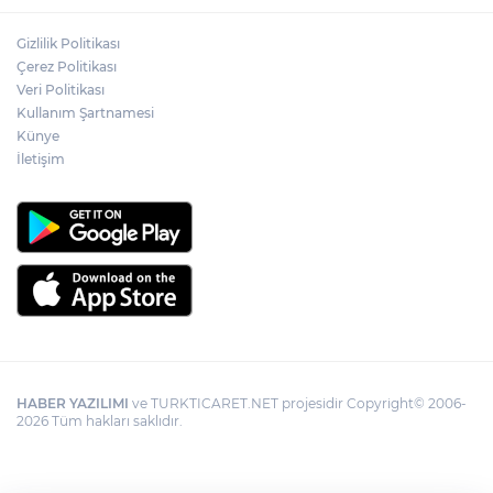
Gizlilik Politikası
Çerez Politikası
Veri Politikası
Kullanım Şartnamesi
Künye
İletişim
HABER YAZILIMI
ve TURKTICARET.NET projesidir Copyright© 2006-
2026 Tüm hakları saklıdır.