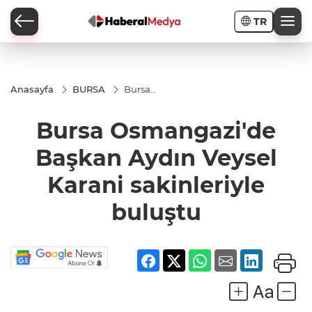
TR
Anasayfa
BURSA
Bursa
Osmangazi'de
Başkan Aydın
Bursa Osmangazi'de
Veysel Karani
sakinleriyle
buluştu
Başkan Aydın Veysel
Karani sakinleriyle
buluştu