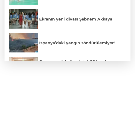
Ekranın yeni divası Şebnem Akkaya
İspanya’daki yangın söndürülemiyor!
Osmangazi’de ücretsiz LGS kurslarının
başarılı öğrencileri Başkan Aydın’la
buluştu
ALO 153’te Zazaca hizmet dönemi
başladı
Atatürk Çocukları Doğal Yaşam Parkı'na
Başkentlilerden akın
Eskişehir'de "Doğada Ebeveyn Çocuk