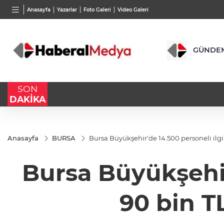
BGN
VND
GAU/
Anasayfa
Yazarlar
Foto Galeri
Video Galeri
28,0626
%0,37
0,0018
%0,13
6.512,
GÜNDE
SON
DAKİKA
Anasayfa
BURSA
Bursa Büyükşehir'de 14.500 personeli ilgil
Bursa Büyükşehir'
90 bin T