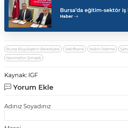
Bursa’da eğitim-sektör iş 
Haber
Bursa Büyükşehir Belediyesi
Vakıfbank
Nakit Ödeme
Şah
Necmettin Şimşek
Kaynak: IGF
Yorum Ekle
Adınız Soyadınız