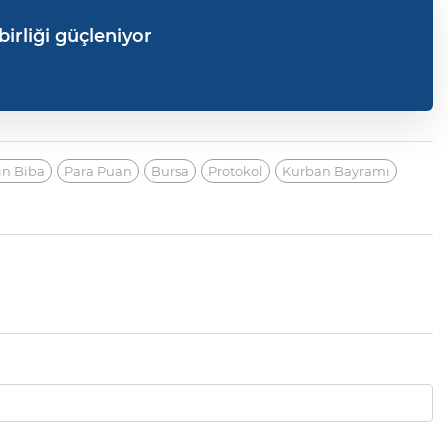
birliği güçleniyor
in Biba
Para Puan
Bursa
Protokol
Kurban Bayramı