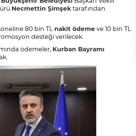
Büyükşehir Belediyesi
Başkan Vekili
ürü
Necmettin Şimşek
tarafından
oneline 80 bin TL
nakit ödeme
ve 10 bin TL
romosyon desteği verilecek.
mında ödemeler,
Kurban Bayramı
ak.