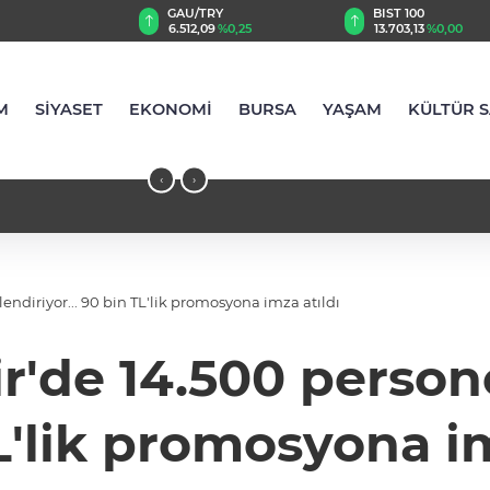
TRY
BIST 100
USD
09
%0,25
13.703,13
%0,00
47,5885
%0,06
M
SİYASET
EKONOMİ
BURSA
YAŞAM
KÜLTÜR 
‹
›
endiriyor... 90 bin TL'lik promosyona imza atıldı
de 14.500 personeli
L'lik promosyona im