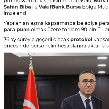
promosyon anlaşmasının protokolü,
Bursa
Şahin Biba
ile
VakıfBank
Bursa
Bölge Müd
imzalandı.
Yapılan anlaşma kapsamında belediye pers
para puan
olmak üzere toplam 90 bin TL p
36 ay süreyle geçerli olacak
protokol
kapsa
öncesinde personelin hesaplarına aktarılac