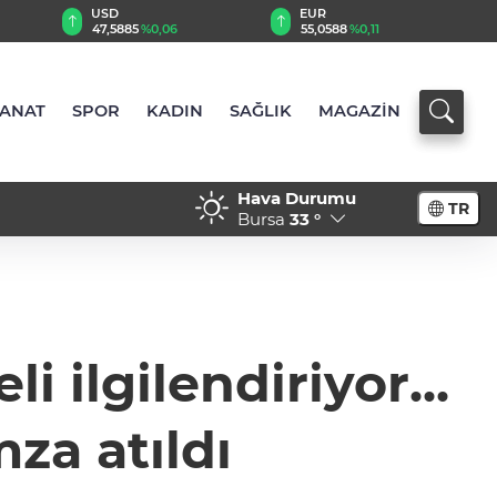
EUR
GBP
55,0588
%0,11
64,1869
%0,16
SANAT
SPOR
KADIN
SAĞLIK
MAGAZİN
Hava Durumu
TR
Bursa
33 °
 ilgilendiriyor...
za atıldı