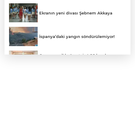
Ekranın yeni divası Şebnem Akkaya
İspanya’daki yangın söndürülemiyor!
Osmangazi’de ücretsiz LGS kurslarının
başarılı öğrencileri Başkan Aydın’la
buluştu
ALO 153’te Zazaca hizmet dönemi
başladı
Atatürk Çocukları Doğal Yaşam Parkı'na
Başkentlilerden akın
Eskişehir'de "Doğada Ebeveyn Çocuk
Buluşmaları" renkli geçti