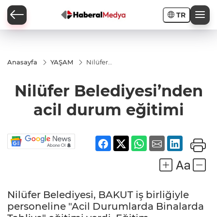
TR
Anasayfa
YAŞAM
Nilüfer
Belediyesi’nden
acil durum
Nilüfer Belediyesi’nden
eğitimi
acil durum eğitimi
Nilüfer Belediyesi, BAKUT iş birliğiyle
personeline "Acil Durumlarda Binalarda