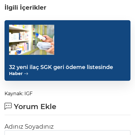
İlgili İçerikler
32 yeni ilaç SGK geri ödeme listesinde
Haber
Kaynak: IGF
Yorum Ekle
Adınız Soyadınız