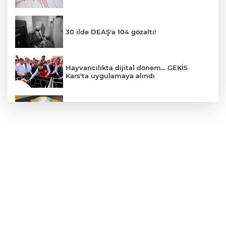
30 ilde DEAŞ'a 104 gözaltı!
Hayvancılıkta dijital dönem... GEKİS
Kars'ta uygulamaya alındı
E-KİP’e Türkiye’nin Dijital Dönüşüm
Ödülü... Kamu kategorisinde zirvede
CHP, Menderes Belediye Başkanı İlkay
Çiçek'i kesin ihraç talebiyle disipline sevk
etti
Bursa Osmangazi’de istihdam
buluşmalarıyla iş imkanı
Görevden uzaklaştırılan Utku Caner