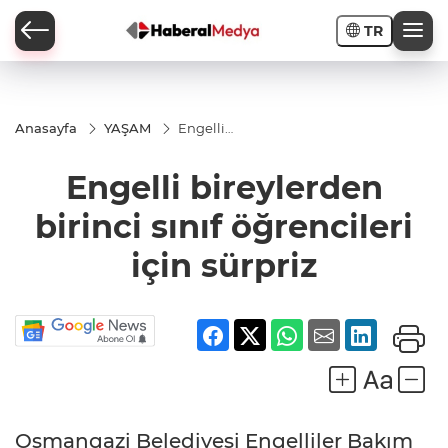
TR
Anasayfa
YAŞAM
Engelli
bireylerden
birinci sınıf
Engelli bireylerden
öğrencileri
için sürpriz
birinci sınıf öğrencileri
için sürpriz
Osmangazi Belediyesi Engelliler Bakım