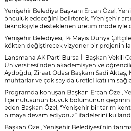
Yenişehir Belediye Başkanı Ercan Özel, Yeni
öncülük edeceğini belirterek, “Yenişehir artı
teknolojiyle desteklenen üretim modeliyle d
Yenişehir Belediyesi, 14 Mayıs Dünya Çiftçil
kökten değiştirecek vizyoner bir projenin l
Lansmana AK Parti Bursa İl Başkan Vekili 
Üniversitesi’nden akademisyen ve öğrenciler
Aydoğdu, Ziraat Odası Başkanı Sadi Aktaş, 
muhtarlar ve çok sayıda üretici katılım sağla
Programda konuşan Başkan Ercan Özel, Yeniş
İlçe nüfusunun büyük bölümünün geçimini t
eden Başkan Özel, “Yenişehir bir tarım kenti
olmaya devam ediyoruz” ifadelerini kullandı
Başkan Özel, Yenişehir Belediyesi’nin tarı