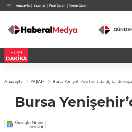
BGN
VND
GAU/
Anasayfa
Yazarlar
Foto Galeri
Video Galeri
27,9743
%-0,22
0,0018
%0,26
6.583
GÜNDE
SON
DAKİKA
Anasayfa
YAŞAM
Bursa Yenişehir’de tarımda dijital dönüş
Bursa Yenişehir’