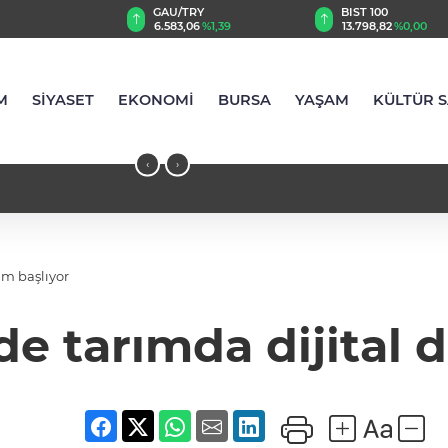
TRY
BIST 100
USD
,06
%1,39
13.798,82
%0,00
47,6987
%0,17
M
SİYASET
EKONOMİ
BURSA
YAŞAM
KÜLTÜR 
‹
›
üm başlıyor
de tarımda dijital