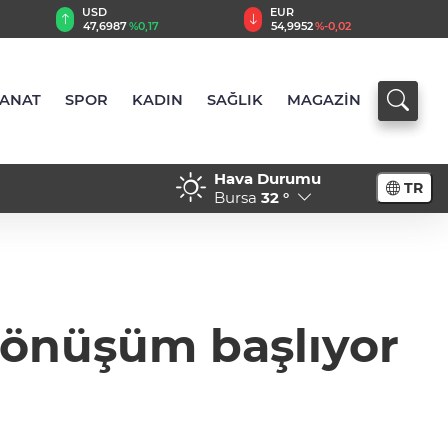
EUR
GBP
54,9952
%-0,02
64,2006
%0,06
SANAT
SPOR
KADIN
SAĞLIK
MAGAZİN
Hava Durumu
TR
Bursa
32 °
 dönüşüm başlıyor