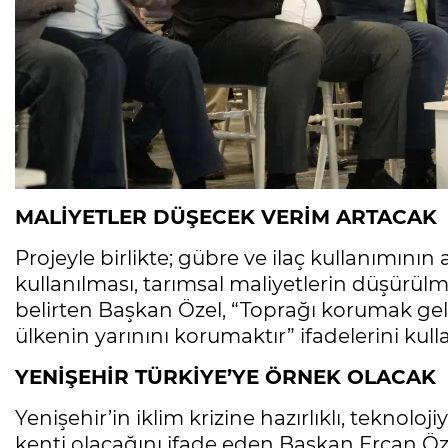
MALİYETLER DÜŞECEK VERİM ARTACAK
Projeyle birlikte; gübre ve ilaç kullanımının
kullanılması, tarımsal maliyetlerin düşürülm
belirten Başkan Özel, “Toprağı korumak gel
ülkenin yarınını korumaktır” ifadelerini kull
YENİŞEHİR TÜRKİYE’YE ÖRNEK OLACAK
Yenişehir’in iklim krizine hazırlıklı, teknolo
kenti olacağını ifade eden Başkan Ercan Öze