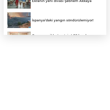
Ekranın yeni divası Şebnem Akkaya
İspanya’daki yangın söndürülemiyor!
Osmangazi’de ücretsiz LGS kurslarının
başarılı öğrencileri Başkan Aydın’la
buluştu
ALO 153’te Zazaca hizmet dönemi
başladı
Atatürk Çocukları Doğal Yaşam Parkı'na
Başkentlilerden akın
Eskişehir'de "Doğada Ebeveyn Çocuk
Buluşmaları" renkli geçti