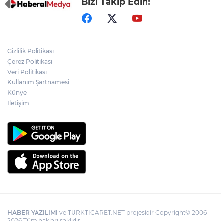
Bizi Takip Edin!
Gizlilik Politikası
Çerez Politikası
Veri Politikası
Kullanım Şartnamesi
Künye
İletişim
HABER YAZILIMI
ve TURKTICARET.NET projesidir Copyright© 2006-
2026 Tüm hakları saklıdır.