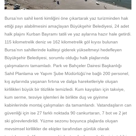
Bursa’nın sahil kenti kimliğini öne çıkartarak yaz turizminden hak
ettiği payı alabilmesini amaçlayan Büyükşehir Belediyesi, 24 adet
halk plajını Kurban Bayramı tatili ve yaz aylarına hazır hale getirdi.
115 kilometrelik deniz ve 162 kilometrelik göl kıyısı bulunan
Bursa’nın sahillerinde kaliteyi giderek yükseltmeyi hedefleyen
Büyükşehir Belediyesi, sorumlu olduğu halk plajlarında
çalışmalarını tamamladı. Park ve Bahçeler Dairesi Başkanlığı
Sahil Planlama ve Yapım Şube Müdürlüğü’ne bağlı 200 personel,
kış aylarında yaşanan fırtına ve dalga hareketleriyle oluşan
kirlilikleri büyük bir titizlikle temizledi. Kum kayıpları için takviye,
kum serme, tesviye işlemleri ile birlikte duş ve giyinme
kabinlerinde montaj çalışmaları da tamamlandı. Vatandaşların can
güvenliği için ise 27 farklı noktada 90 cankurtaran, 7 bot ve 2 jet
ski görevlendirildi. Yüzme sezonu boyunca plajlarda oluşan
mevsimsel kirlilikler de ekipler tarafından günlük olarak