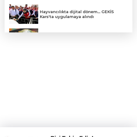
Hayvancılıkta dijital dönem... GEKİS
Kars'ta uygulamaya alındı
E-KİP’e Türkiye’nin Dijital Dönüşüm
Ödülü... Kamu kategorisinde zirvede
CHP, Menderes Belediye Başkanı İlkay
Çiçek'i kesin ihraç talebiyle disipline sevk
etti
Bursa Osmangazi’de istihdam
buluşmalarıyla iş imkanı
Görevden uzaklaştırılan Utku Caner
Çaykara hakkında tahliye kararı