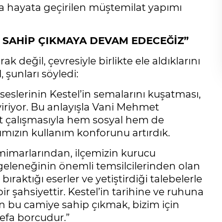
a hayata geçirilen müştemilat yapımı
E SAHİP ÇIKMAYA DEVAM EDECEĞİZ”
ak değil, çevresiyle birlikte ele aldıklarını
 şunları söyledi:
eslerinin Kestel’in semalarını kuşatması,
iriyor. Bu anlayışla Vani Mehmet
t çalışmasıyla hem sosyal hem de
ımızın kullanım konforunu artırdık.
mimarlarından, ilçemizin kurucu
n geleneğinin önemli temsilcilerinden olan
ıraktığı eserler ve yetiştirdiği talebelerle
r şahsiyettir. Kestel’in tarihine ve ruhuna
 bu camiye sahip çıkmak, bizim için
vefa borcudur.”