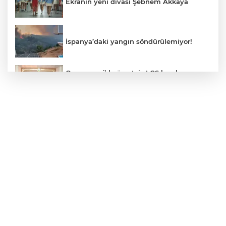
Ekranın yeni divası Şebnem Akkaya
İspanya’daki yangın söndürülemiyor!
Osmangazi’de ücretsiz LGS kurslarının
başarılı öğrencileri Başkan Aydın’la
buluştu
ALO 153’te Zazaca hizmet dönemi
başladı
Atatürk Çocukları Doğal Yaşam Parkı'na
Başkentlilerden akın
Eskişehir'de "Doğada Ebeveyn Çocuk
Buluşmaları" renkli geçti