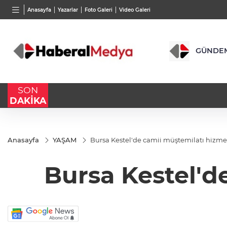
TND
BGN
VND
Anasayfa
Yazarlar
Foto Galeri
Video Galeri
16,2328
%-0,04
27,9743
%-0,22
0,0018
%0,21
GÜNDE
SON
DAKİKA
Anasayfa
YAŞAM
Bursa Kestel'de camii müştemilatı hizmet
Bursa Kestel'd