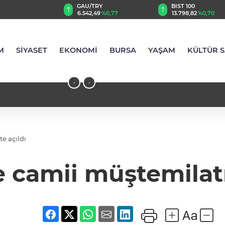
GAU/TRY
BIST 100
6.542,49
%0,77
13.798,82
%0,70
M
SİYASET
EKONOMİ
BURSA
YAŞAM
KÜLTÜR 
‹
›
e açıldı
e camii müştemilatı