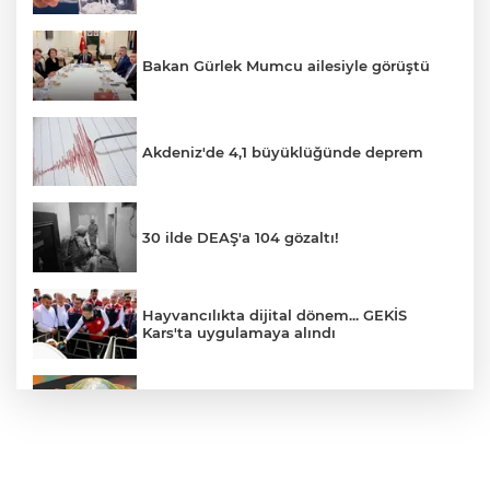
Bakan Gürlek Mumcu ailesiyle görüştü
Akdeniz'de 4,1 büyüklüğünde deprem
30 ilde DEAŞ'a 104 gözaltı!
Hayvancılıkta dijital dönem... GEKİS
Kars'ta uygulamaya alındı
E-KİP’e Türkiye’nin Dijital Dönüşüm
Ödülü... Kamu kategorisinde zirvede
CHP, Menderes Belediye Başkanı İlkay