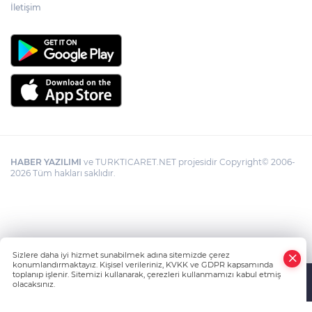
İletişim
HABER YAZILIMI
ve TURKTICARET.NET projesidir Copyright© 2006-
2026 Tüm hakları saklıdır.
Sizlere daha iyi hizmet sunabilmek adına sitemizde çerez
konumlandırmaktayız. Kişisel verileriniz, KVKK ve GDPR kapsamında
toplanıp işlenir. Sitemizi kullanarak, çerezleri kullanmamızı kabul etmiş
olacaksınız.
Anasayfa
Haber Ara
Yazarlar