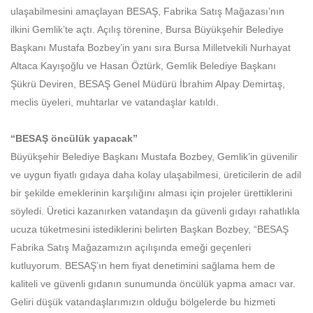
ulaşabilmesini amaçlayan BESAŞ, Fabrika Satış Mağazası’nın
ilkini Gemlik’te açtı. Açılış törenine, Bursa Büyükşehir Belediye
Başkanı Mustafa Bozbey’in yanı sıra Bursa Milletvekili Nurhayat
Altaca Kayışoğlu ve Hasan Öztürk, Gemlik Belediye Başkanı
Şükrü Deviren, BESAŞ Genel Müdürü İbrahim Alpay Demirtaş,
meclis üyeleri, muhtarlar ve vatandaşlar katıldı.
“BESAŞ öncülük yapacak”
Büyükşehir Belediye Başkanı Mustafa Bozbey, Gemlik’in güvenilir
ve uygun fiyatlı gıdaya daha kolay ulaşabilmesi, üreticilerin de adil
bir şekilde emeklerinin karşılığını alması için projeler ürettiklerini
söyledi. Üretici kazanırken vatandaşın da güvenli gıdayı rahatlıkla
ucuza tüketmesini istediklerini belirten Başkan Bozbey, “BESAŞ
Fabrika Satış Mağazamızın açılışında emeği geçenleri
kutluyorum. BESAŞ’ın hem fiyat denetimini sağlama hem de
kaliteli ve güvenli gıdanın sunumunda öncülük yapma amacı var.
Geliri düşük vatandaşlarımızın olduğu bölgelerde bu hizmeti