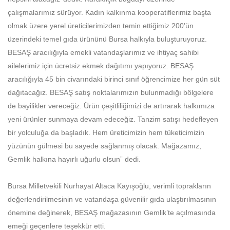
çalışmalarımız sürüyor. Kadın kalkınma kooperatiflerimiz başta
olmak üzere yerel üreticilerimizden temin ettiğimiz 200’ün
üzerindeki temel gıda ürününü Bursa halkıyla buluşturuyoruz.
BESAŞ aracılığıyla emekli vatandaşlarımız ve ihtiyaç sahibi
ailelerimiz için ücretsiz ekmek dağıtımı yapıyoruz. BESAŞ
aracılığıyla 45 bin civarındaki birinci sınıf öğrencimize her gün süt
dağıtacağız. BESAŞ satış noktalarımızın bulunmadığı bölgelere
de bayilikler vereceğiz. Ürün çeşitliliğimizi de artırarak halkımıza
yeni ürünler sunmaya devam edeceğiz. Tanzim satışı hedefleyen
bir yolculuğa da başladık. Hem üreticimizin hem tüketicimizin
yüzünün gülmesi bu sayede sağlanmış olacak. Mağazamız,
Gemlik halkına hayırlı uğurlu olsun” dedi.
Bursa Milletvekili Nurhayat Altaca Kayışoğlu, verimli toprakların
değerlendirilmesinin ve vatandaşa güvenilir gıda ulaştırılmasının
önemine değinerek, BESAŞ mağazasının Gemlik’te açılmasında
emeği geçenlere teşekkür etti.