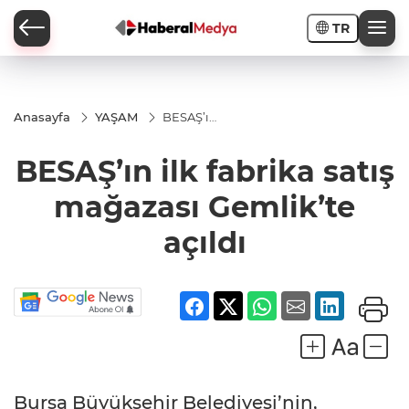
TR
Anasayfa
YAŞAM
BESAŞ’ın
ilk
fabrika
BESAŞ’ın ilk fabrika satış
satış
mağazası
Gemlik’te
mağazası Gemlik’te
açıldı
açıldı
Bursa Büyükşehir Belediyesi’nin,