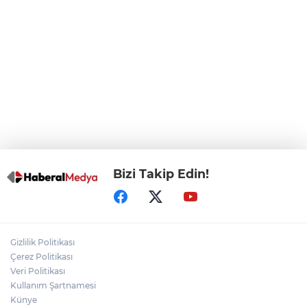
Çiçek'i kesin ihraç talebiyle disipline sevk
etti
Bursa Osmangazi’de istihdam
buluşmalarıyla iş imkanı
Görevden uzaklaştırılan Utku Caner
Çaykara hakkında tahliye kararı
Bizi Takip Edin!
Gizlilik Politikası
Çerez Politikası
Veri Politikası
Kullanım Şartnamesi
Künye