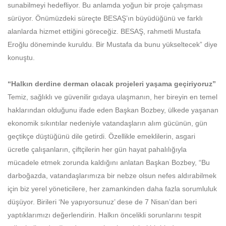
sunabilmeyi hedefliyor. Bu anlamda yoğun bir proje çalışması
sürüyor. Önümüzdeki süreçte BESAŞ’ın büyüdüğünü ve farklı
alanlarda hizmet ettiğini göreceğiz. BESAŞ, rahmetli Mustafa
Eroğlu döneminde kuruldu. Bir Mustafa da bunu yükseltecek” diye
konuştu.
“Halkın derdine derman olacak projeleri yaşama geçiriyoruz”
Temiz, sağlıklı ve güvenilir gıdaya ulaşmanın, her bireyin en temel
haklarından olduğunu ifade eden Başkan Bozbey, ülkede yaşanan
ekonomik sıkıntılar nedeniyle vatandaşların alım gücünün, gün
geçtikçe düştüğünü dile getirdi. Özellikle emeklilerin, asgari
ücretle çalışanların, çiftçilerin her gün hayat pahalılığıyla
mücadele etmek zorunda kaldığını anlatan Başkan Bozbey, “Bu
darboğazda, vatandaşlarımıza bir nebze olsun nefes aldırabilmek
için biz yerel yöneticilere, her zamankinden daha fazla sorumluluk
düşüyor. Birileri ‘Ne yapıyorsunuz’ dese de 7 Nisan’dan beri
yaptıklarımızı değerlendirin. Halkın öncelikli sorunlarını tespit