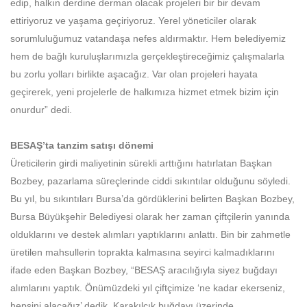
edip, halkın derdine derman olacak projeleri bir bir devam
ettiriyoruz ve yaşama geçiriyoruz. Yerel yöneticiler olarak
sorumluluğumuz vatandaşa nefes aldırmaktır. Hem belediyemiz
hem de bağlı kuruluşlarımızla gerçekleştireceğimiz çalışmalarla
bu zorlu yolları birlikte aşacağız. Var olan projeleri hayata
geçirerek, yeni projelerle de halkımıza hizmet etmek bizim için
onurdur” dedi.
BESAŞ’ta tanzim satışı dönemi
Üreticilerin girdi maliyetinin sürekli arttığını hatırlatan Başkan
Bozbey, pazarlama süreçlerinde ciddi sıkıntılar olduğunu söyledi.
Bu yıl, bu sıkıntıları Bursa’da gördüklerini belirten Başkan Bozbey,
Bursa Büyükşehir Belediyesi olarak her zaman çiftçilerin yanında
olduklarını ve destek alımları yaptıklarını anlattı. Bin bir zahmetle
üretilen mahsullerin toprakta kalmasına seyirci kalmadıklarını
ifade eden Başkan Bozbey, “BESAŞ aracılığıyla siyez buğdayı
alımlarını yaptık. Önümüzdeki yıl çiftçimize ‘ne kadar ekerseniz,
hepsini alacağız’ dedik. Karakılçık buğdayı üzerinde