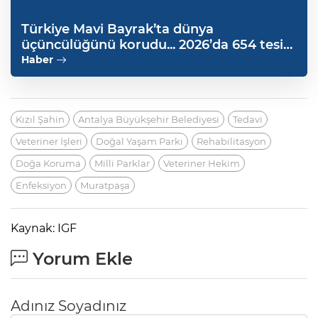
Türkiye Mavi Bayrak’ta dünya
üçüncülüğünü korudu... 2026’da 654 tesis
sertifikalandı
Haber
Kızıl Şahin
Antalya Büyükşehir Belediyesi
Tedavi
Veteriner İşleri
Doğal Yaşam Parkı
Rehabilitasyon
Doğa Koruma
Milli Parklar
Veteriner Hekim
Enfeksiyon
Muratpaşa
Kaynak: IGF
Yorum Ekle
Adınız Soyadınız