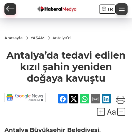
TR
Anasayfa
YAŞAM
Antalya’da
tedavi
edilen
Antalya’da tedavi edilen
kızıl şahin
yeniden
doğaya
kızıl şahin yeniden
kavuştu
doğaya kavuştu
Antalya Büyükşehir Belediyesi
,