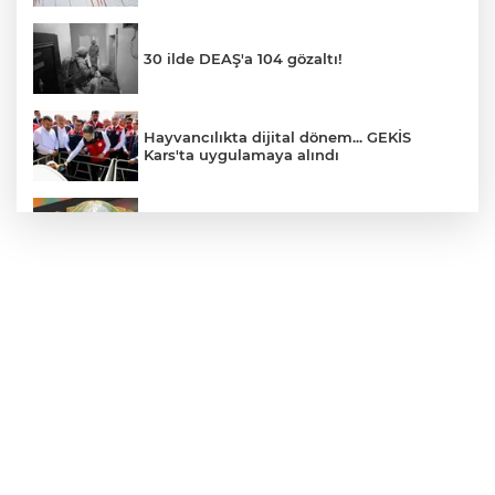
30 ilde DEAŞ'a 104 gözaltı!
Hayvancılıkta dijital dönem... GEKİS
Kars'ta uygulamaya alındı
E-KİP’e Türkiye’nin Dijital Dönüşüm
Ödülü... Kamu kategorisinde zirvede
CHP, Menderes Belediye Başkanı İlkay
Çiçek'i kesin ihraç talebiyle disipline sevk
etti
Bursa Osmangazi’de istihdam
buluşmalarıyla iş imkanı
Görevden uzaklaştırılan Utku Caner