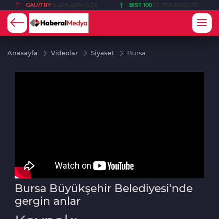
479,48
%-0,26
BIST 100
13.798,82
%0,70
USD
47,5849
Anasayfa
Videolar
Siyaset
Bursa
Büyükşehir
Belediyesi'nde
gergin anlar
Bursa Büyükşehir Belediyesi'nde
gergin anlar