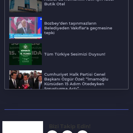
Butik Otel
Bozbey'den taşınmazların
Belediyeden Vakıflar'a geçmesine
tepki
Tüm Türkiye Sesimizi Duysun!
Cumhuriyet Halk Partisi Genel
Başkanı Özgür Özel: “İmamoğlu
Kürsüden 15 Adım Ötedeyken
Soruşturma Açtı”
Cumhuriyet Halk Partisi Genel
Başkanı Özgür Özel: “Adayımız Hazır,
Çıkarsın Karşıma Alırsın Cevabı”
Bizi Takip Edin!
Osmangazi Belediyesi’nin kurduğu