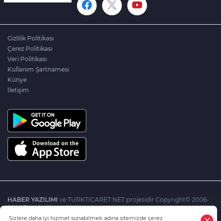
çadırda herkese eğlence var
Gizlilik Politikası
CHP Lideri Özgür Özel Mersin'de
Çerez Politikası
Veri Politikası
Kullanım Şartnamesi
Künye
Osmangazi’deki çocuklar kayak
İletişim
yapmayı öğreniyor
Osmangazi Kent Konseyi Engelliler
Meclisi’nden ÖTV tepkisi
HABER YAZILIMI
ve TURKTICARET.NET projesidir Copyright© 2006-
2026 Tüm hakları saklıdır.
Sizlere daha iyi hizmet sunabilmek adına sitemizde çerez