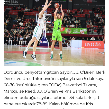
Dördüncü periyotta Yiğitcan Saybir, J.J. O’Brien, Berk
Demir ve Uros Trifunovic’in sayılarıyla son 5 dakikaya
68-76 üstünlükle giren TOFAŞ Basketbol Takımı,
Marcquise Reed, J.J. O’Brien ve Kris Bankston’ın
elinden bulduğu sayılarla bitime 1.34 kala farkı çift
hanelere çıkardı: 78-89. Kalan bölümde de Kris