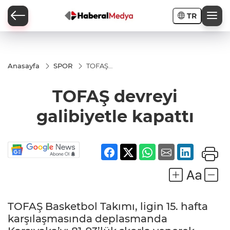
TR
Anasayfa
SPOR
TOFAŞ
devreyi
galibiyetle
TOFAŞ devreyi
kapattı
galibiyetle kapattı
TOFAŞ Basketbol Takımı, ligin 15. hafta
karşılaşmasında deplasmanda