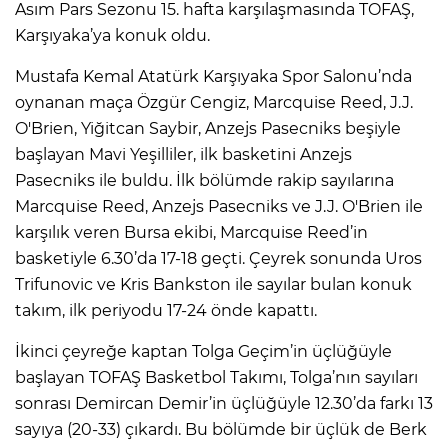
Asım Pars Sezonu 15. hafta karşılaşmasında TOFAŞ,
Karşıyaka’ya konuk oldu.
Mustafa Kemal Atatürk Karşıyaka Spor Salonu’nda
oynanan maça Özgür Cengiz, Marcquise Reed, J.J.
O'Brien, Yiğitcan Saybir, Anzejs Pasecniks beşiyle
başlayan Mavi Yeşilliler, ilk basketini Anzejs
Pasecniks ile buldu. İlk bölümde rakip sayılarına
Marcquise Reed, Anzejs Pasecniks ve J.J. O'Brien ile
karşılık veren Bursa ekibi, Marcquise Reed’in
basketiyle 6.30’da 17-18 geçti. Çeyrek sonunda Uros
Trifunovic ve Kris Bankston ile sayılar bulan konuk
takım, ilk periyodu 17-24 önde kapattı.
İkinci çeyreğe kaptan Tolga Geçim’in üçlüğüyle
başlayan TOFAŞ Basketbol Takımı, Tolga’nın sayıları
sonrası Demircan Demir’in üçlüğüyle 12.30’da farkı 13
sayıya (20-33) çıkardı. Bu bölümde bir üçlük de Berk