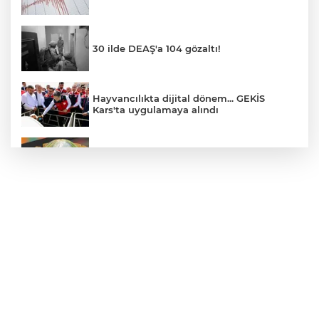
30 ilde DEAŞ'a 104 gözaltı!
Hayvancılıkta dijital dönem... GEKİS
Kars'ta uygulamaya alındı
E-KİP’e Türkiye’nin Dijital Dönüşüm
Ödülü... Kamu kategorisinde zirvede
CHP, Menderes Belediye Başkanı İlkay
Çiçek'i kesin ihraç talebiyle disipline sevk
etti
Bursa Osmangazi’de istihdam
buluşmalarıyla iş imkanı