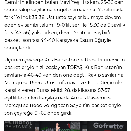
Demir’in elinden bulan Mavi Yeşilli takım, 23-36’dan
sonra rakip sayılarına engel olamayınca 17. dakikada
fark 1’e indi: 35-36. Üst üste sayılar bulmaya devam
eden ev sahibi takım, 19-0’lık seri ile 18.30’da 6 sayılık
fark (42-36) yakalarken, devre Yiğitcan Saybir’in
basketi sonrası 44-40 Karşıyaka üstünlüğüyle
sonuçlandı.
Üçüncü çeyreğe Kris Bankston ve Uros Trifunovic’in
basketleriyle hızlı başlayan TOFAŞ, Kris Bankston’ın
sayılarıyla 46-49 yeniden öne geçti. Rakip sayılarına
Marcquise Reed, Uros Trifunovic ve Tolga Geçim ile
karşılık veren Bursa ekibi, 28. dakikasına 57-57
eşitlikle girilen karşılaşmada Anzejs Pasecniks,
Marcquise Reed ve Yiğitcan Saybir’in basketleriyle
son çeyreğe 61-65 önde girdi.