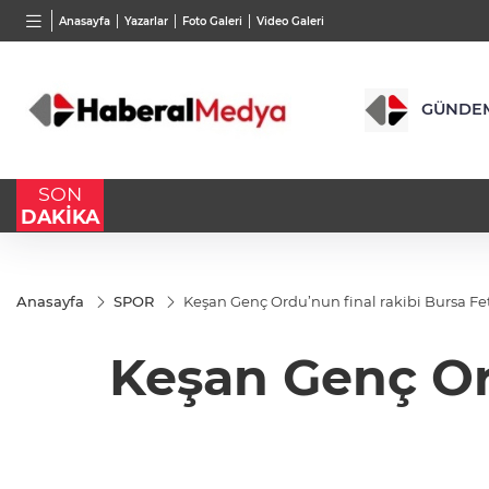
BGN
VND
GAU/
Anasayfa
Yazarlar
Foto Galeri
Video Galeri
28,0626
%0,37
0,0018
%0,14
6.533,
GÜNDE
SON
DAKİKA
Anasayfa
SPOR
Keşan Genç Ordu’nun final rakibi Bursa F
Keşan Genç Or