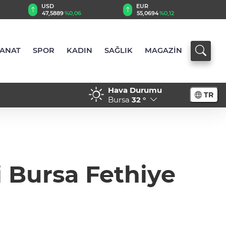
EUR
GBP
55,0694
%0,12
64,2253
%0,22
SANAT
SPOR
KADIN
SAĞLIK
MAGAZİN
Hava Durumu
TR
Bursa
32 °
 Bursa Fethiye