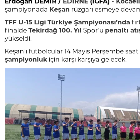
Erdoğan DEMİR /
EDİRNE
(İGFA) -
Kocaeli
şampiyonada
Keşan
rüzgarı esmeye devam
TFF U-15 Ligi
Türkiye Şampiyonası’nda
fır
finalde
Tekirdağ 100. Yıl
Spor’u
penaltı atı
yükseldi.
Keşanlı futbolcular 14 Mayıs Perşembe saat
şampiyonluk
için karşı karşıya gelecek.