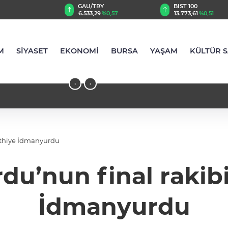
TRY
BIST 100
USD
29
%0,57
13.773,61
%0,51
47,5889
%0,06
M
SİYASET
EKONOMİ
BURSA
YAŞAM
KÜLTÜR 
‹
›
ethiye İdmanyurdu
du’nun final rakibi
İdmanyurdu