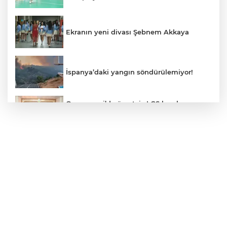
Ekranın yeni divası Şebnem Akkaya
İspanya’daki yangın söndürülemiyor!
Osmangazi’de ücretsiz LGS kurslarının
başarılı öğrencileri Başkan Aydın’la
buluştu
ALO 153’te Zazaca hizmet dönemi
başladı
Atatürk Çocukları Doğal Yaşam Parkı'na
Başkentlilerden akın
Eskişehir'de "Doğada Ebeveyn Çocuk