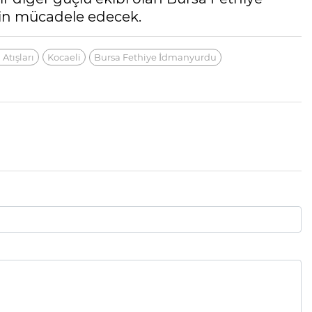
in mücadele edecek.
 Atışları
Kocaeli
Bursa Fethiye İdmanyurdu