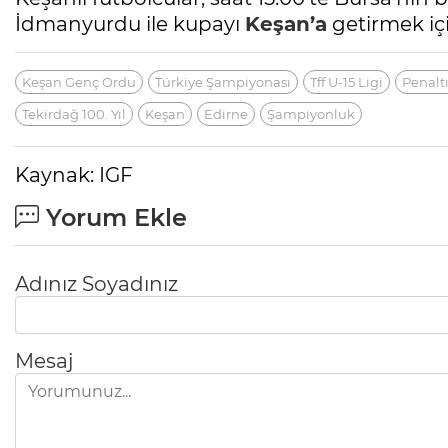
İdmanyurdu ile kupayı
Keşan’a
getirmek iç
Keşan Genç Ordu
Türkiye Şampiyonası
Tff U-15 Ligi
Penaltı
Tekirdağ 100. Yıl
Keşan
Edirne
Şampiyonluk
Kaynak: IGF
Yorum Ekle
Adınız Soyadınız
Mesaj