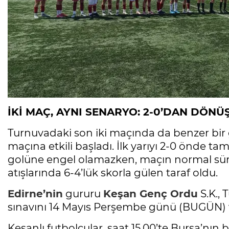
İKİ MAÇ, AYNI SENARYO: 2-0’DAN DÖNÜŞ
Turnuvadaki son iki maçında da benzer bir 
maçına etkili başladı. İlk yarıyı 2-0 önde tam
golüne engel olamazken, maçın normal süres
atışlarında 6-4’lük skorla gülen taraf oldu.
Edirne’nin
gururu
Keşan
Genç Ordu
S.K.,
sınavını 14 Mayıs Perşembe günü (BUGÜN) 
Keşanlı futbolcular, saat 15.00’te Bursa’nın 