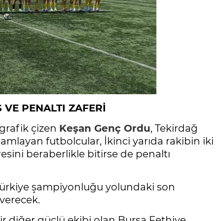
 VE PENALTI ZAFERİ
grafik çizen
Keşan
Genç Ordu
, Tekirdağ
amlayan futbolcular, İkinci yarıda rakibin iki
ini beraberlikle bitirse de penaltı
 Türkiye şampiyonluğu yolundaki son
verecek.
bir diğer güçlü ekibi olan Bursa Fethiye