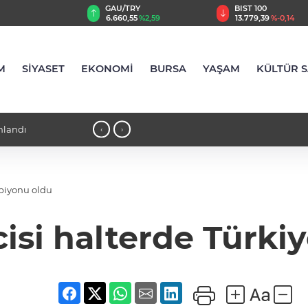
GAU/TRY
BIST 100
8
%0,32
6.660,55
%2,59
13.779,39
%-0,14
M
SİYASET
EKONOMİ
BURSA
YAŞAM
KÜLTÜR 
18:23 - Bursa Osmangazi’nin nabzını Küplüpınar'da tut
‹
›
mpiyonu oldu
ncisi halterde Türk