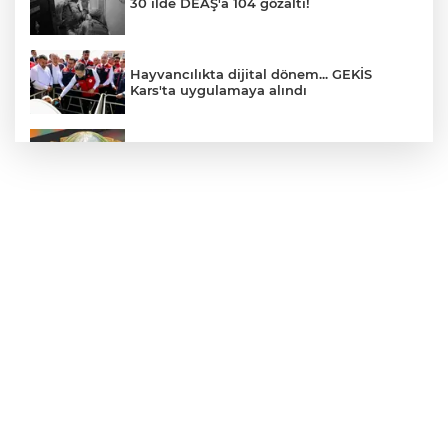
30 ilde DEAŞ'a 104 gözaltı!
Hayvancılıkta dijital dönem... GEKİS
Kars'ta uygulamaya alındı
E-KİP’e Türkiye’nin Dijital Dönüşüm
Ödülü... Kamu kategorisinde zirvede
CHP, Menderes Belediye Başkanı İlkay
Çiçek'i kesin ihraç talebiyle disipline sevk
etti
Bursa Osmangazi’de istihdam
buluşmalarıyla iş imkanı
Görevden uzaklaştırılan Utku Caner
Çaykara hakkında tahliye kararı