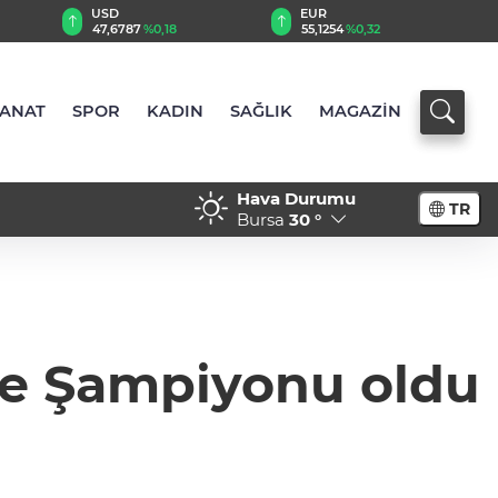
USD
EUR
47,6787
%0,18
55,1254
%0,32
SANAT
SPOR
KADIN
SAĞLIK
MAGAZİN
Hava Durumu
TR
tu
18:21 - İlaç denetiminde uluslararası stand
Bursa
30 °
iye Şampiyonu oldu