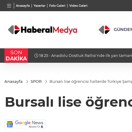
TND
BGN
VND
Anasayfa
Yazarlar
Foto Galeri
Video Galeri
16,3788
%0,90
27,9743
%-0,22
0,001
GÜNDE
SON
18:25 - Anadolu Dostluk Rallisi'nde ilk yarı tamamlandı
DAKİKA
Anasayfa
SPOR
Bursalı lise öğrencisi halterde Türkiye Şa
Bursalı lise öğre