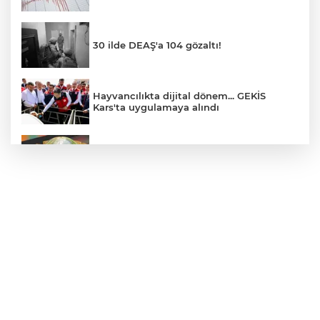
30 ilde DEAŞ'a 104 gözaltı!
Hayvancılıkta dijital dönem... GEKİS
Kars'ta uygulamaya alındı
E-KİP’e Türkiye’nin Dijital Dönüşüm
Ödülü... Kamu kategorisinde zirvede
CHP, Menderes Belediye Başkanı İlkay
Çiçek'i kesin ihraç talebiyle disipline sevk
etti
Bursa Osmangazi’de istihdam
buluşmalarıyla iş imkanı
Görevden uzaklaştırılan Utku Caner