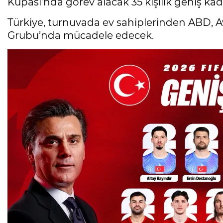
Kupası’nda görev alacak 35 kişilik geniş kad
Türkiye, turnuvada ev sahiplerinden ABD, Av
Grubu’nda mücadele edecek.