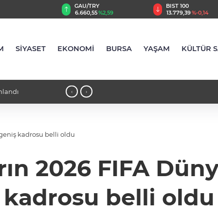
TRY
BIST 100
USD
,55
%2,59
13.779,39
%-0,14
47,6787
%0,18
M
SİYASET
EKONOMİ
BURSA
YAŞAM
KÜLTÜR 
'da tuttu
18:21 - İlaç denetiminde uluslararası
‹
›
eniş kadrosu belli oldu
rın 2026 FIFA Düny
kadrosu belli oldu