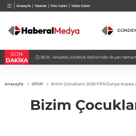
BGN
VND
GAU/
Anasayfa
Yazarlar
Foto Galeri
Video Galeri
27,9743
%-0,22
0,0018
%0,32
6.660
GÜNDE
SON
18:23 - Bursa Osmangazi’nin nabzını Küplüpınar
DAKİKA
Anasayfa
SPOR
Bizim Çocukların 2026 FIFA Dünya Kupası g
Bizim Çocukla