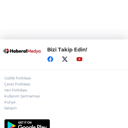
Başkentlilerden akın
Eskişehir'de "Doğada Ebeveyn Çocuk
Buluşmaları" renkli geçti
Bizi Takip Edin!
Gizlilik Politikası
Çerez Politikası
Veri Politikası
Kullanım Şartnamesi
Künye
İletişim