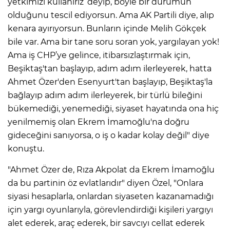
yetkimizi kullanırız’ deyip, böyle bir durumun
olduğunu tescil ediyorsun. Ama AK Partili diye, alıp
kenara ayırıyorsun. Bunların içinde Melih Gökçek
bile var. Ama bir tane soru soran yok, yargılayan yok!
Ama iş CHP’ye gelince, itibarsızlaştırmak için,
Beşiktaş'tan başlayıp, adım adım ilerleyerek, hatta
Ahmet Özer'den Esenyurt'tan başlayıp, Beşiktaş'la
bağlayıp adım adım ilerleyerek, bir türlü bileğini
bükemediği, yenemediği, siyaset hayatında ona hiç
yenilmemiş olan Ekrem İmamoğlu'na doğru
gideceğini sanıyorsa, o iş o kadar kolay değil" diye
konuştu.
"Ahmet Özer de, Rıza Akpolat da Ekrem İmamoğlu
da bu partinin öz evlatlarıdır" diyen Özel, "Onlara
siyasi hesaplarla, onlardan siyaseten kazanamadığı
için yargı oyunlarıyla, görevlendirdiği kişileri yargıyı
alet ederek, araç ederek, bir savcıyı cellat ederek