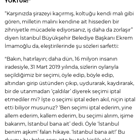
YOKTUR!"
“Karşınızda şirazeyi kaçırmış, koltuğu kendi malı gibi
gören, milletin malını kendine ait hisseden bir
zihniyetle mücadele ediyorsanız, iş daha da zorlaşır”
diyen İstanbul Büyükşehir Belediye Başkanı Ekrem
İmamoğlu da, eleştirilerinde şu sözleri sarfetti:
"Bakın, hatırlayın; daha dün, 16 milyon insanın
iradesiyle, 31 Mart 2019 yılında, sizlerin oylarıyla
seçildiğimiz bir seçimi, öyle edip, böyle edip,
altından girip üstünden çıkıp, uydurarak, kaydırarak,
bir de utanmadan ‘çaldılar’ diyerek seçimi iptal
etmediler mi? İşte o seçimi iptal eden akıl, niçin iptal
etti biliyor musunuz? ‘Ben seçimi iptal ederim, yine
allem ederim, kallem ederim, bu seçimi alırım, işime
bakarım, İstanbul bana ait’ dedi. Öyle ‘İstanbul
benim aşkım’ falan hikaye. ‘İstanbul bana ait!’ Bu