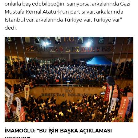
onlarla baş edebileceğini sanıyorsa, arkalarında Gazi
Mustafa Kemal Atatürk'ün partisi var, arkalarında
İstanbul var, arkalarında Türkiye var, Türkiye var”
dedi.
İMAMOĞLU: "BU İŞİN BAŞKA AÇIKLAMASI