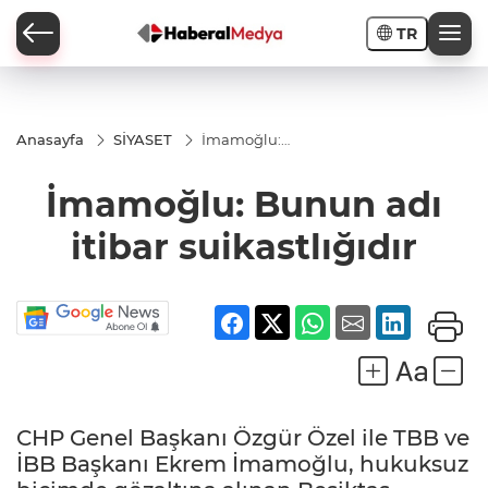
TR
Anasayfa
SİYASET
İmamoğlu:
Bunun adı
itibar
İmamoğlu: Bunun adı
suikastlığıdır
itibar suikastlığıdır
CHP Genel Başkanı Özgür Özel ile TBB ve
İBB Başkanı Ekrem İmamoğlu, hukuksuz