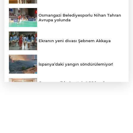
Osmangazi Belediyesporlu Nihan Tahran
Avrupa yolunda
Ekranın yeni divası Şebnem Akkaya
İspanya’daki yangın söndürülemiyor!
Osmangazi’de ücretsiz LGS kurslarının
başarılı öğrencileri Başkan Aydın’la
buluştu
ALO 153’te Zazaca hizmet dönemi
başladı
Atatürk Çocukları Doğal Yaşam Parkı'na