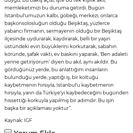
duygu, bu bakış açısı, işte bu tek kişilik akıl,
memleketimizi bu duruma getirdi. Bugün
İstanbul'umuzun kalbi, göbeği, merkezi, onlarca
başkonsolosluğun olduğu Beşiktaş, yüzlerce
yabancı firmanın, sermayenin olduğu bir Beşiktaş
ilçesinde uydurarak, kaydırarak, belli bir yaşın
üstündeki evin büyüklerini korkutarak, sabahın
köründe, şafak vakti, ev baskını yaparak, ‘Ben adaleti
yerine getiriyorum’ diyen bu akıl, aynı akıldır. Bu
gördüğünüz yerde, bu anlattığım insanların
bulunduğu yerde, yaptığı iş, bir koltuğu
kaybetmenin hırsıyla, İstanbul'u kaybetmenin
hırsıyla, yarın da Türkiye'yi kaybedeceğini bugünden
hissettiği korkuyla yapılmış bir adımdır. Bu işin
başka bir açıklaması yoktur”.
Kaynak: IGF