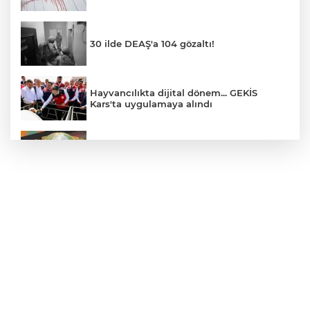
30 ilde DEAŞ'a 104 gözaltı!
Hayvancılıkta dijital dönem... GEKİS
Kars'ta uygulamaya alındı
E-KİP’e Türkiye’nin Dijital Dönüşüm
Ödülü... Kamu kategorisinde zirvede
CHP, Menderes Belediye Başkanı İlkay
Çiçek'i kesin ihraç talebiyle disipline sevk
etti
Bursa Osmangazi’de istihdam
buluşmalarıyla iş imkanı
Görevden uzaklaştırılan Utku Caner