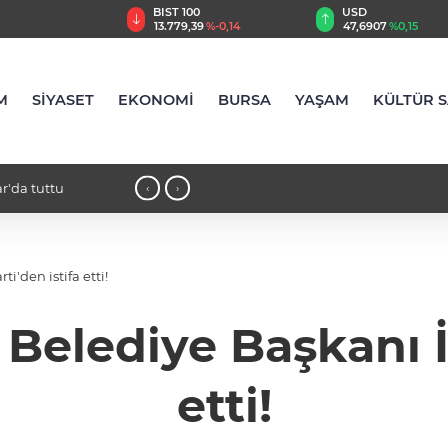
TRY
BIST 100
USD
,08
%2,63
13.779,39
%-0,14
47,6907
%0,15
M
SİYASET
EKONOMİ
BURSA
YAŞAM
KÜLTÜR 
'da tuttu
18:21 - İlaç denetiminde uluslararası
‹
›
i'den istifa etti!
elediye Başkanı İY
etti!