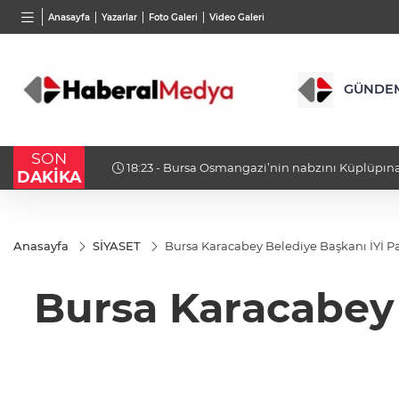
BGN
VND
GAU/
Anasayfa
Yazarlar
Foto Galeri
Video Galeri
27,9743
%-0,22
0,0018
%0,35
6.663
GÜNDE
SON
18:23 - Bursa Osmangazi’nin nabzını Küplüpınar
DAKİKA
Anasayfa
SİYASET
Bursa Karacabey Belediye Başkanı İYİ Part
Bursa Karacabey B