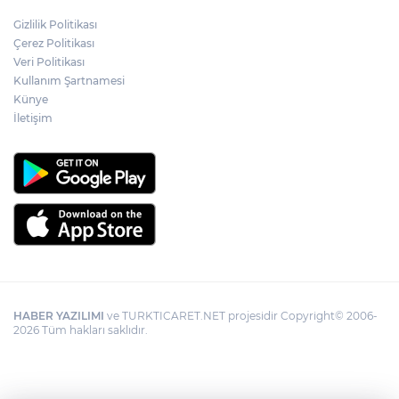
Gizlilik Politikası
Çerez Politikası
Veri Politikası
Kullanım Şartnamesi
Künye
İletişim
HABER YAZILIMI
ve TURKTICARET.NET projesidir Copyright© 2006-
2026 Tüm hakları saklıdır.