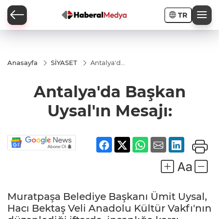
TR
Anasayfa
SİYASET
Antalya'da
Başkan
Uysal'ın
Antalya'da Başkan
Mesajı:
Uysal'ın Mesajı:
Muratpaşa Belediye Başkanı Ümit Uysal,
Hacı Bektaş Veli Anadolu Kültür Vakfı'nın