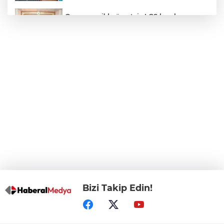
Osmangazi’de ücretsiz LGS kurslarının
başarılı öğrencileri Başkan Aydın’la
buluştu
ALO 153’te Zazaca hizmet dönemi
başladı
Atatürk Çocukları Doğal Yaşam Parkı'na
Başkentlilerden akın
Eskişehir'de "Doğada Ebeveyn Çocuk
Buluşmaları" renkli geçti
Bizi Takip Edin!