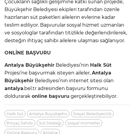
Çocukların sağlıklı gelişimine katkı sunan projede,
Büyükşehir Belediyesi ekipleri tarafından özenle
hazırlanan süt paketleri ailelerin evlerine kadar
teslim ediliyor. Başvurular sosyal hizmet uzmanları
ve sosyologlar tarafından titizlikle değerlendirilerek,
desteğin ihtiyaç sahibi ailelere ulaşması sağlanıyor.
ONLİNE BAŞVURU
Antalya
Büyükşehir
Belediyesi’nin
Halk Süt
Projesi’ne başvurmak isteyen aileler,
Antalya
Büyükşehir
Belediyesi’nin internet sitesi olan
antalya
.bel.tr adresinden başvuru formunu
doldurarak
online başvuru
gerçekleştirebiliyor.
Halk Süt
Antalya Büyükşehir
Sosyal Belediyecilik
İhtiyaç Sahibi
Süt Desteği
Sosyal Hizmetler
Online Başvuru
Antalya