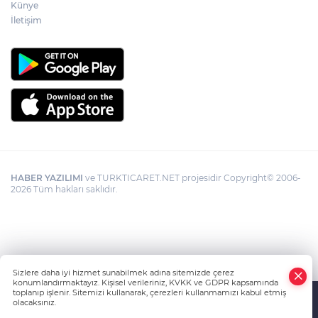
Künye
İletişim
HABER YAZILIMI
ve TURKTICARET.NET projesidir Copyright© 2006-
2026 Tüm hakları saklıdır.
Sizlere daha iyi hizmet sunabilmek adına sitemizde çerez
konumlandırmaktayız. Kişisel verileriniz, KVKK ve GDPR kapsamında
toplanıp işlenir. Sitemizi kullanarak, çerezleri kullanmamızı kabul etmiş
olacaksınız.
Anasayfa
Haber Ara
Yazarlar