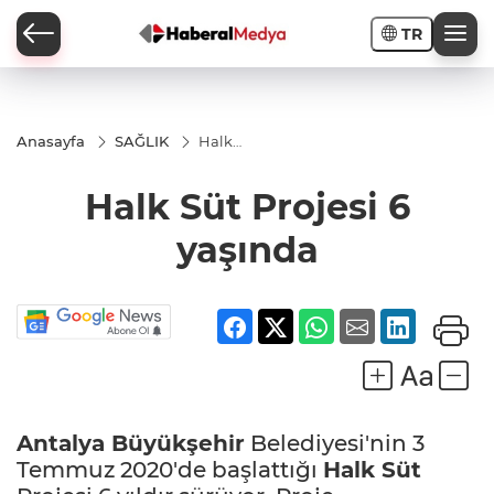
TR
Anasayfa
SAĞLIK
Halk
Süt
Projesi
Halk Süt Projesi 6
6
yaşında
yaşında
Antalya
Büyükşehir
Belediyesi'nin 3
Temmuz 2020'de başlattığı
Halk Süt