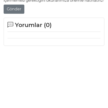
içermemesi gerektiğini okurlarımıza önemle hatırlatırız!
Gönder
Yorumlar (
0
)