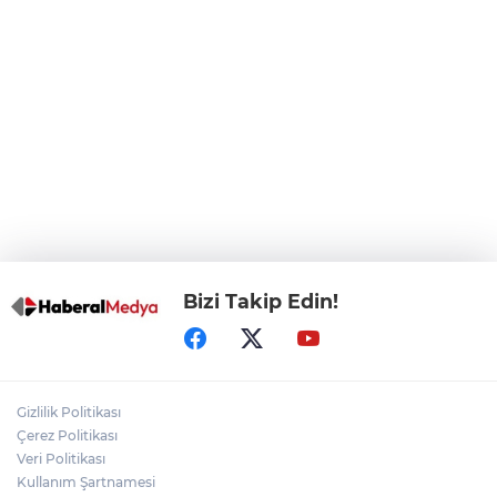
CHP, Menderes Belediye Başkanı İlkay
Çiçek'i kesin ihraç talebiyle disipline sevk
etti
Bursa Osmangazi’de istihdam
buluşmalarıyla iş imkanı
Görevden uzaklaştırılan Utku Caner
Çaykara hakkında tahliye kararı
Bizi Takip Edin!
Gizlilik Politikası
Çerez Politikası
Veri Politikası
Kullanım Şartnamesi