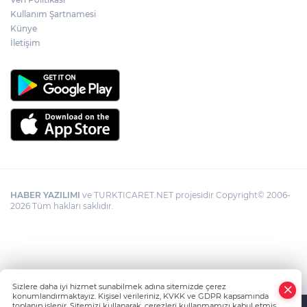
Kullanım Şartnamesi
Künye
İletişim
HABER YAZILIMI
ve TURKTICARET.NET projesidir Copyright© 2006-
2026 Tüm hakları saklıdır.
Sizlere daha iyi hizmet sunabilmek adına sitemizde çerez
konumlandırmaktayız. Kişisel verileriniz, KVKK ve GDPR kapsamında
toplanıp işlenir. Sitemizi kullanarak, çerezleri kullanmamızı kabul etmiş