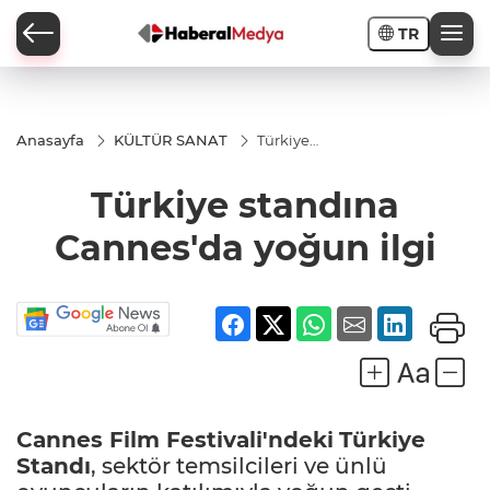
TR
Anasayfa
KÜLTÜR SANAT
Türkiye
standına
Cannes'da
Türkiye standına
yoğun ilgi
Cannes'da yoğun ilgi
Cannes Film Festivali'ndeki
Türkiye
Standı
, sektör temsilcileri ve ünlü