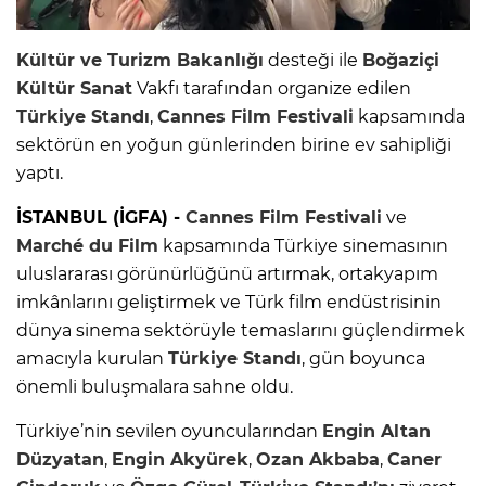
Kültür ve Turizm Bakanlığı
desteği ile
Boğaziçi
Kültür Sanat
Vakfı tarafından organize edilen
Türkiye Standı
,
Cannes Film Festivali
kapsamında
sektörün en yoğun günlerinden birine ev sahipliği
yaptı.
İSTANBUL (İGFA) -
Cannes Film Festivali
ve
Marché du Film
kapsamında Türkiye sinemasının
uluslararası görünürlüğünü artırmak, ortakyapım
imkânlarını geliştirmek ve Türk film endüstrisinin
dünya sinema sektörüyle temaslarını güçlendirmek
amacıyla kurulan
Türkiye Standı
, gün boyunca
önemli buluşmalara sahne oldu.
Türkiye’nin sevilen oyuncularından
Engin Altan
Düzyatan
,
Engin Akyürek
,
Ozan Akbaba
,
Caner