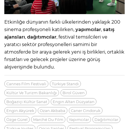
Etkinliğe dünyanın farklı ülkelerinden yaklaşık 200
sinema profesyoneli katılırken,
yapımcılar
,
satış
ajansları
,
dağıtımcılar
, festival temsilcileri ve
yaratıcı sektör profesyonelleri samimi bir
atmosferde bir araya gelerek yeni iş birlikleri, ortaklık
fırsatları ve gelecek projeler üzerine görüş
alışverişinde bulundu.
Cannes Film Festivali
Türkiye Standı
Kültür Ve Turizm Bakanlığı
Birol Güven
Boğaziçi Kültür Sanat
Engin Altan Düzyatan
Engin Akyürek
Ozan Akbaba
Caner Cindoruk
Özge Gürel
Marché Du Film
Yapımcılar
Dağıtımcılar
Türkiye Invites
Ogün Şanlıer
Festival Programcıları