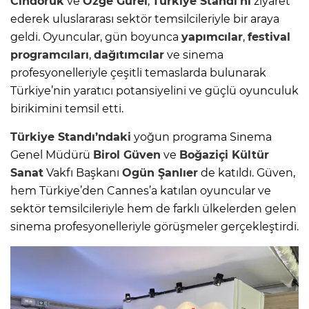
Cindoruk
ve
Özge Gürel
,
Türkiye Standı’nı
ziyaret
ederek uluslararası sektör temsilcileriyle bir araya
geldi. Oyuncular, gün boyunca
yapımcılar
,
festival
programcıları
,
dağıtımcılar
ve sinema
profesyonelleriyle çeşitli temaslarda bulunarak
Türkiye’nin yaratıcı potansiyelini ve güçlü oyunculuk
birikimini temsil etti.
Türkiye Standı’ndaki
yoğun programa Sinema
Genel Müdürü
Birol Güven
ve
Boğaziçi
Kültür
Sanat
Vakfı Başkanı
Ogün Şanlıer
de katıldı. Güven,
hem Türkiye’den Cannes’a katılan oyuncular ve
sektör temsilcileriyle hem de farklı ülkelerden gelen
sinema profesyonelleriyle görüşmeler gerçekleştirdi.