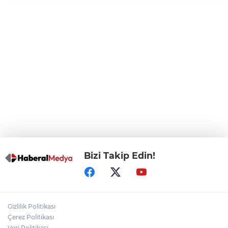
CHP, Menderes Belediye Başkanı İlkay
Çiçek'i kesin ihraç talebiyle disipline sevk
etti
Bursa Osmangazi’de istihdam
buluşmalarıyla iş imkanı
Görevden uzaklaştırılan Utku Caner
Çaykara hakkında tahliye kararı
Bizi Takip Edin!
Gizlilik Politikası
Çerez Politikası
Veri Politikası