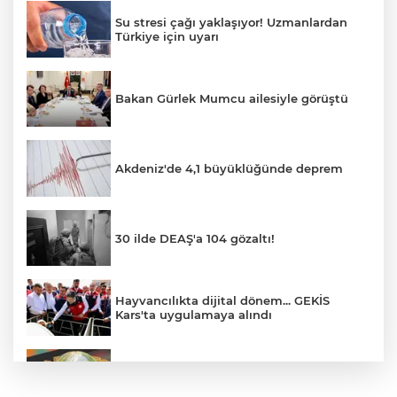
Su stresi çağı yaklaşıyor! Uzmanlardan
Türkiye için uyarı
Bakan Gürlek Mumcu ailesiyle görüştü
Akdeniz'de 4,1 büyüklüğünde deprem
30 ilde DEAŞ'a 104 gözaltı!
Hayvancılıkta dijital dönem... GEKİS
Kars'ta uygulamaya alındı
E-KİP’e Türkiye’nin Dijital Dönüşüm
Ödülü... Kamu kategorisinde zirvede