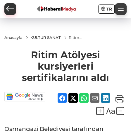
TR
Anasayfa
KÜLTÜR SANAT
Ritim
Atölyesi
kursiyerleri
Ritim Atölyesi
sertifikalarını
aldı
kursiyerleri
sertifikalarını aldı
Osmangazi Belediyesi tarafından