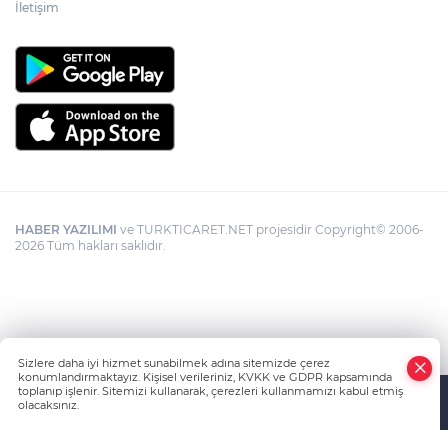
İletişim
HABER YAZILIMI
ve TURKTICARET.NET projesidir Copyright© 2006-
2026 Tüm hakları saklıdır.
Sizlere daha iyi hizmet sunabilmek adına sitemizde çerez
konumlandırmaktayız. Kişisel verileriniz, KVKK ve GDPR kapsamında
toplanıp işlenir. Sitemizi kullanarak, çerezleri kullanmamızı kabul etmiş
olacaksınız.
Anasayfa
Haber Ara
Yazarlar