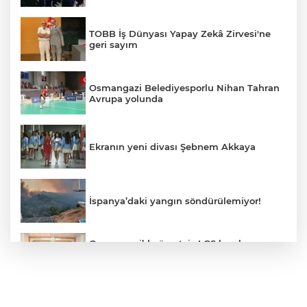
TOBB İş Dünyası Yapay Zekâ Zirvesi'ne
geri sayım
Osmangazi Belediyesporlu Nihan Tahran
Avrupa yolunda
Ekranın yeni divası Şebnem Akkaya
İspanya’daki yangın söndürülemiyor!
Osmangazi’de ücretsiz LGS kurslarının
başarılı öğrencileri Başkan Aydın’la
buluştu
ALO 153’te Zazaca hizmet dönemi