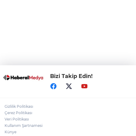
başladı
Atatürk Çocukları Doğal Yaşam Parkı'na
Başkentlilerden akın
Eskişehir'de "Doğada Ebeveyn Çocuk
Buluşmaları" renkli geçti
Bizi Takip Edin!
Gizlilik Politikası
Çerez Politikası
Veri Politikası
Kullanım Şartnamesi
Künye