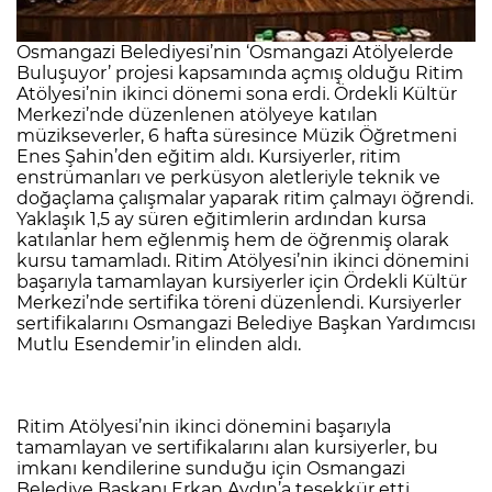
Osmangazi Belediyesi’nin ‘Osmangazi Atölyelerde
Buluşuyor’ projesi kapsamında açmış olduğu Ritim
Atölyesi’nin ikinci dönemi sona erdi. Ördekli Kültür
Merkezi’nde düzenlenen atölyeye katılan
müzikseverler, 6 hafta süresince Müzik Öğretmeni
Enes Şahin’den eğitim aldı.
Kursiyerler, ritim
enstrümanları ve perküsyon aletleriyle teknik ve
doğaçlama çalışmalar yaparak ritim çalmayı öğrendi.
Yaklaşık 1,5 ay süren eğitimlerin ardından kursa
katılanlar hem eğlenmiş hem de öğrenmiş olarak
kursu tamamladı. Ritim Atölyesi’nin ikinci dönemini
başarıyla tamamlayan kursiyerler için Ördekli Kültür
Merkezi’nde sertifika töreni düzenlendi. Kursiyerler
sertifikalarını Osmangazi Belediye Başkan Yardımcısı
Mutlu Esendemir’in elinden aldı.
Ritim Atölyesi’nin ikinci dönemini başarıyla
tamamlayan ve sertifikalarını alan kursiyerler, bu
imkanı kendilerine sunduğu için Osmangazi
Belediye Başkanı Erkan Aydın’a teşekkür etti.