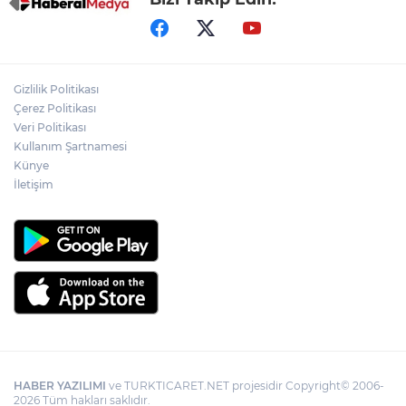
Gizlilik Politikası
Çerez Politikası
Veri Politikası
Kullanım Şartnamesi
Künye
İletişim
HABER YAZILIMI
ve TURKTICARET.NET projesidir Copyright© 2006-
2026 Tüm hakları saklıdır.