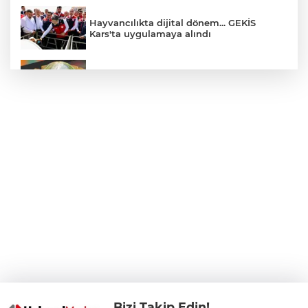
Hayvancılıkta dijital dönem... GEKİS
Kars'ta uygulamaya alındı
E-KİP’e Türkiye’nin Dijital Dönüşüm
Ödülü... Kamu kategorisinde zirvede
CHP, Menderes Belediye Başkanı İlkay
Çiçek'i kesin ihraç talebiyle disipline sevk
etti
Bursa Osmangazi’de istihdam
buluşmalarıyla iş imkanı
Görevden uzaklaştırılan Utku Caner
Çaykara hakkında tahliye kararı
Bizi Takip Edin!