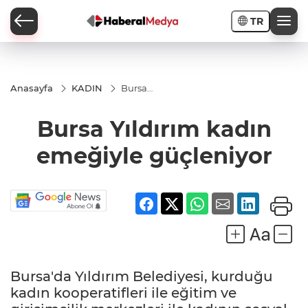
TR
Anasayfa
KADIN
Bursa
Yıldırım
kadın
Bursa Yıldırım kadın
emeğiyle
güçleniyor
emeğiyle güçleniyor
Bursa'da Yıldırım Belediyesi, kurduğu
kadın kooperatifleri ile eğitim ve