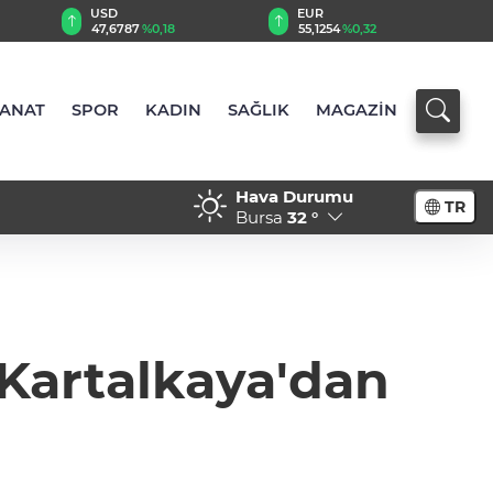
EUR
GBP
55,1254
%0,32
64,3468
%0,38
SANAT
SPOR
KADIN
SAĞLIK
MAGAZİN
Hava Durumu
TR
rarası standart dönemi
18:19 - Özel öğrenci 
Bursa
32 °
süresi uzatıldı
 Kartalkaya'dan