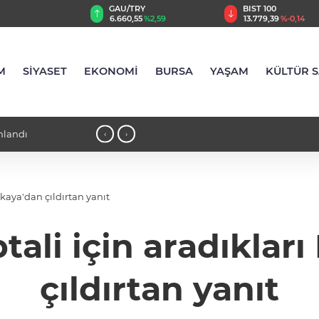
TRY
BIST 100
USD
,55
%2,59
13.779,39
%-0,14
47,6787
%0,18
M
SİYASET
EKONOMİ
BURSA
YAŞAM
KÜLTÜR 
pınar'da tuttu
18:21 - İlaç denetiminde ulusla
‹
›
lkaya'dan çıldırtan yanıt
tali için aradıkları
çıldırtan yanıt