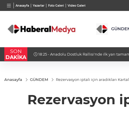
BGN
VND
GAU/
Anasayfa
Yazarlar
Foto Galeri
Video Galeri
27,9743
%-0,22
0,0018
%0,32
6.660
GÜNDE
SON
ı
18:23 - Bursa Osmangazi’nin nabzını Küplü
DAKİKA
Anasayfa
GÜNDEM
Rezervasyon iptali için aradıkları Karta
Rezervasyon ip