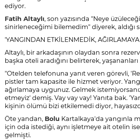
ediyor.
Fatih Altaylı
, son yazısında "Neye üzüleceğ
sinirleneceğimi bilemedim" diyerek, aldığı so
'YANGINDAN ETKİLENMEDİK, AĞIRLAMAYA
Altaylı, bir arkadaşının olaydan sonra rezer
başka oteli aradığını belirterek, yaşananları 
"Otelden telefonuna yanıt veren görevli, 'Re
pistler tam kapasite ile hizmet veriyor. Yan
ağırlamaya uygunuz. Gelmek istemiyorsanız o
etmeyiz' demiş. Vay vay vay! Yanıta bak. 'Y
kişinin ölümü bizi etkilemedi diyor, hayasızca
Öte yandan,
Bolu
Kartalkaya'da yangınla 
için oda istediği, aynı işletmeye ait otelin i
gelmişti.