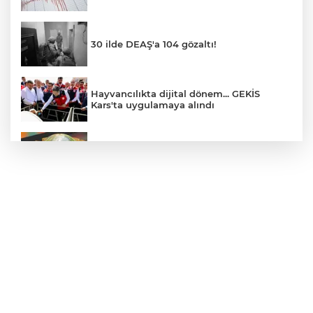
30 ilde DEAŞ'a 104 gözaltı!
Hayvancılıkta dijital dönem... GEKİS
Kars'ta uygulamaya alındı
E-KİP’e Türkiye’nin Dijital Dönüşüm
Ödülü... Kamu kategorisinde zirvede
CHP, Menderes Belediye Başkanı İlkay
Çiçek'i kesin ihraç talebiyle disipline sevk
etti
Bursa Osmangazi’de istihdam
buluşmalarıyla iş imkanı
Görevden uzaklaştırılan Utku Caner