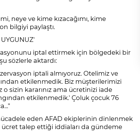
imi, neye ve kime kızacağımı, kime
n bilgiyi paylaştı.
 UYGUNUZ'
vasyonunu iptal ettirmek için bölgedeki bir
şu sözlerle aktardı:
zervasyon iptali almıyoruz. Otelimiz ve
gından etkilenmedik. Biz müşterilerimizi
 sizin kararınız ama ücretinizi iade
angından etkilenmedik.' Çoluk çocuk 76
..."
mücadele eden AFAD ekiplerinin dinlenmek
se ücret talep ettiği iddiaları da gündeme