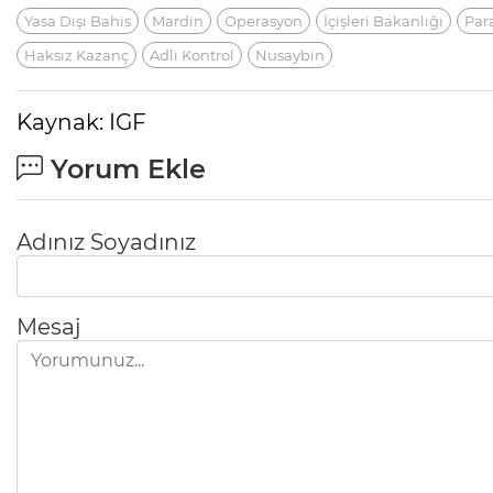
Yasa Dışı Bahis
Mardin
Operasyon
İçişleri Bakanlığı
Para
Haksız Kazanç
Adli Kontrol
Nusaybin
Kaynak: IGF
Yorum Ekle
Adınız Soyadınız
Mesaj