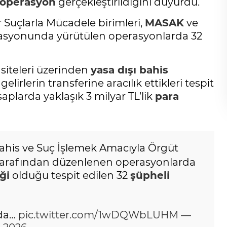
operasyon
gerçekleştirildiğini duyurdu.
Suçlarla Mücadele birimleri,
MASAK
ve
nasyonunda yürütülen operasyonlarda 32
 siteleri üzerinden
yasa dışı bahis
elirlerin transferine aracılık ettikleri tespit
esaplarda yaklaşık 3 milyar TL’lik
para
 Bahis ve Suç İşlemek Amacıyla Örgüt
tarafından düzenlenen operasyonlarda
ği
olduğu tespit edilen 32
şüpheli
nda…
pic.twitter.com/1wDQWbLUHM
—