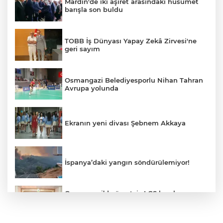
Mardin'de iki aşiret arasındaki husumet
barışla son buldu
TOBB İş Dünyası Yapay Zekâ Zirvesi'ne
geri sayım
Osmangazi Belediyesporlu Nihan Tahran
Avrupa yolunda
Ekranın yeni divası Şebnem Akkaya
İspanya’daki yangın söndürülemiyor!
Osmangazi’de ücretsiz LGS kurslarının
başarılı öğrencileri Başkan Aydın’la
buluştu