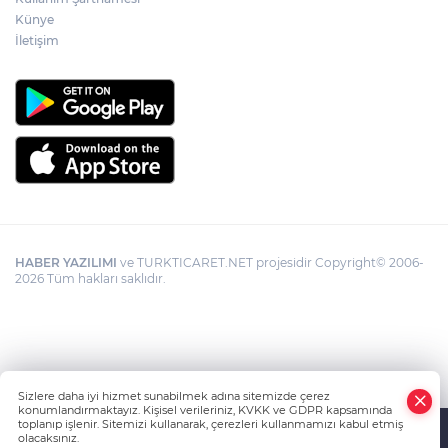
Künye
İletişim
HABER YAZILIMI
ve TURKTICARET.NET projesidir Copyright© 2006-
2026 Tüm hakları saklıdır.
Sizlere daha iyi hizmet sunabilmek adına sitemizde çerez
konumlandırmaktayız. Kişisel verileriniz, KVKK ve GDPR kapsamında
toplanıp işlenir. Sitemizi kullanarak, çerezleri kullanmamızı kabul etmiş
olacaksınız.