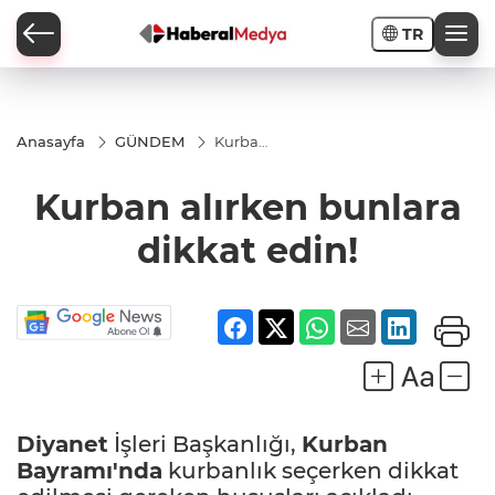
TR
Anasayfa
GÜNDEM
Kurban
alırken
bunlara
Kurban alırken bunlara
dikkat
edin!
dikkat edin!
Diyanet
İşleri Başkanlığı,
Kurban
Bayramı'nda
kurbanlık seçerken dikkat