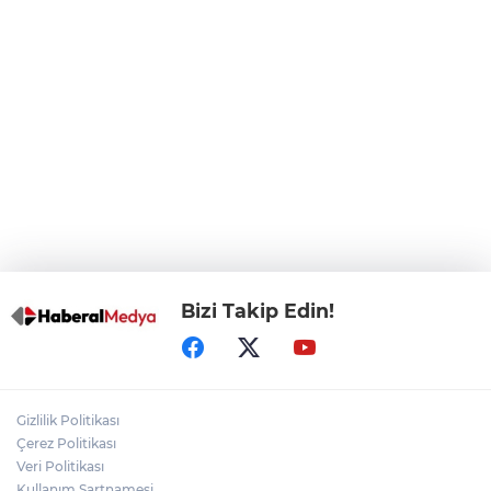
ALO 153’te Zazaca hizmet dönemi
başladı
Atatürk Çocukları Doğal Yaşam Parkı'na
Başkentlilerden akın
Eskişehir'de "Doğada Ebeveyn Çocuk
Buluşmaları" renkli geçti
Bizi Takip Edin!
Gizlilik Politikası
Çerez Politikası
Veri Politikası
Kullanım Şartnamesi