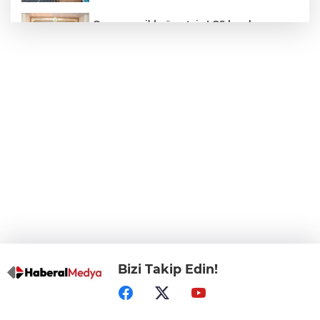
Osmangazi’de ücretsiz LGS kurslarının
başarılı öğrencileri Başkan Aydın’la
buluştu
ALO 153’te Zazaca hizmet dönemi
başladı
Atatürk Çocukları Doğal Yaşam Parkı'na
Başkentlilerden akın
Eskişehir'de "Doğada Ebeveyn Çocuk
Buluşmaları" renkli geçti
Bizi Takip Edin!