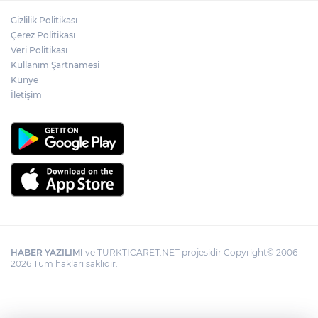
Gizlilik Politikası
Çerez Politikası
Veri Politikası
Kullanım Şartnamesi
Künye
İletişim
HABER YAZILIMI
ve TURKTICARET.NET projesidir Copyright© 2006-
2026 Tüm hakları saklıdır.