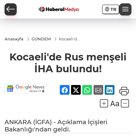
TR
Anasayfa
GÜNDEM
Kocaeli'de
Rus
menşeli
Kocaeli'de Rus menşeli
İHA
bulundu!
İHA bulundu!
ANKARA (İGFA) - Açıklama İçişleri
Bakanlığı'ndan geldi.