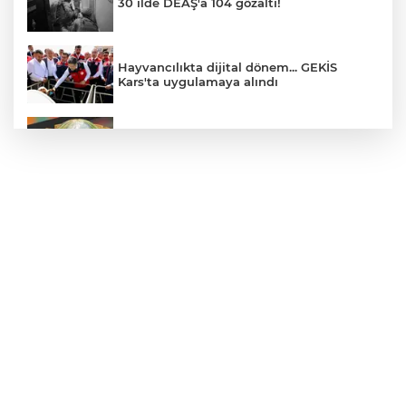
30 ilde DEAŞ'a 104 gözaltı!
Hayvancılıkta dijital dönem... GEKİS
Kars'ta uygulamaya alındı
E-KİP’e Türkiye’nin Dijital Dönüşüm
Ödülü... Kamu kategorisinde zirvede
CHP, Menderes Belediye Başkanı İlkay
Çiçek'i kesin ihraç talebiyle disipline sevk
etti
Bursa Osmangazi’de istihdam
buluşmalarıyla iş imkanı
Görevden uzaklaştırılan Utku Caner
Çaykara hakkında tahliye kararı