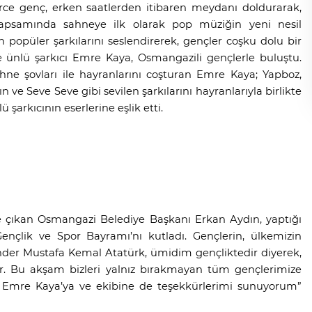
lerce genç, erken saatlerden itibaren meydanı doldurarak,
apsamında sahneye ilk olarak pop müziğin yeni nesil
n popüler şarkılarını seslendirerek, gençler coşku dolu bir
 ünlü şarkıcı Emre Kaya, Osmangazili gençlerle buluştu.
sahne şovları ile hayranlarını coşturan Emre Kaya; Yapboz,
 ve Seve Seve gibi sevilen şarkılarını hayranlarıyla birlikte
şarkıcının eserlerine eşlik etti.
e çıkan Osmangazi Belediye Başkanı Erkan Aydın, yaptığı
lik ve Spor Bayramı’nı kutladı. Gençlerin, ülkemizin
er Mustafa Kemal Atatürk, ümidim gençliktedir diyerek,
ar. Bu akşam bizleri yalnız bırakmayan tüm gençlerimize
 Emre Kaya’ya ve ekibine de teşekkürlerimi sunuyorum”