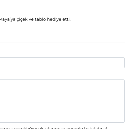
ya’ya çiçek ve tablo hediye etti.
mesi gerektiğini okurlarımıza önemle hatırlatırız!