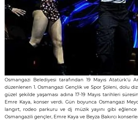
Osmangazi Belediyesi tarafından 19 Mayıs Atatürk’ü 
düzenlenen 1. Osmangazi Gençlik ve Spor Şöleni, dolu di
güzel şekilde yaşaması adına 17-19 Mayıs tarihleri süresi
Emre Kaya, konser verdi. Gün boyunca Osmangazi Meydanı
langırt, rodeo parkuru ve dj müzik yayını gibi eğlence 
Osmangazili gençler, Emre Kaya ve Beyza Bakırcı konserler