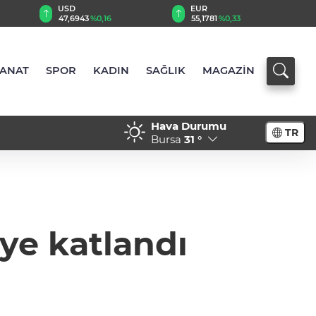
EUR
GBP
55,1781
%0,33
64,4074
%0,40
SANAT
SPOR
KADIN
SAĞLIK
MAGAZİN
Hava Durumu
TR
 standart dönemi
18:19 - Özel öğrenci yurtlar
Bursa
31 °
süresi uzatıldı
ye katlandı