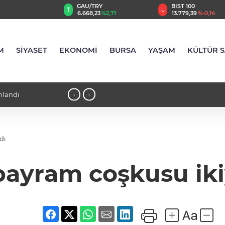
TRY
BIST 100
USD
,23
%2,71
13.779,39
%-0,14
47,6943
%0,16
M
SİYASET
EKONOMİ
BURSA
YAŞAM
KÜLTÜR 
'da tuttu
18:21 - İlaç denetiminde uluslararası
‹
›
dı
bayram coşkusu iki