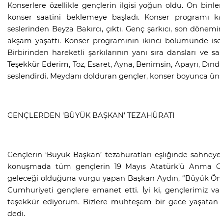
Konserlere özellikle gençlerin ilgisi yoğun oldu. On bin
konser saatini beklemeye başladı. Konser programı k
seslerinden Beyza Bakırcı, çıktı. Genç şarkıcı, son dönemi
akşam yaşattı. Konser programının ikinci bölümünde ise
Birbirinden hareketli şarkılarının yanı sıra dansları ve 
Teşekkür Ederim, Toz, Esaret, Ayna, Benimsin, Apayrı, Dındın
seslendirdi. Meydanı dolduran gençler, konser boyunca ünlü 
GENÇLERDEN ‘BÜYÜK BAŞKAN’ TEZAHÜRATI
Gençlerin ‘Büyük Başkan’ tezahüratları eşliğinde sahney
konuşmada tüm gençlerin 19 Mayıs Atatürk’ü Anma Genç
geleceği olduğuna vurgu yapan Başkan Aydın, “Büyük Önd
Cumhuriyeti gençlere emanet etti. İyi ki, gençlerimiz v
teşekkür ediyorum. Bizlere muhteşem bir gece yaşatan
dedi.