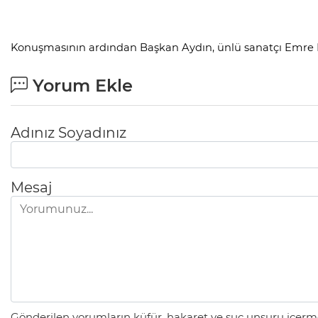
Konuşmasının ardından Başkan Aydın, ünlü sanatçı Emre Ka
Yorum Ekle
Adınız Soyadınız
Mesaj
Gönderilen yorumların küfür, hakaret ve suç unsuru içerme