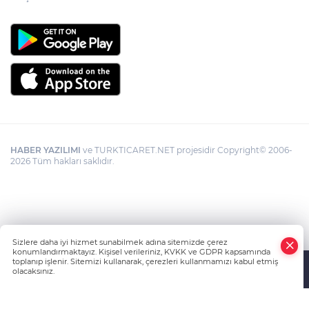
HABER YAZILIMI
ve TURKTICARET.NET projesidir Copyright© 2006-
2026 Tüm hakları saklıdır.
Sizlere daha iyi hizmet sunabilmek adına sitemizde çerez
konumlandırmaktayız. Kişisel verileriniz, KVKK ve GDPR kapsamında
toplanıp işlenir. Sitemizi kullanarak, çerezleri kullanmamızı kabul etmiş
olacaksınız.
Anasayfa
Haber Ara
Yazarlar