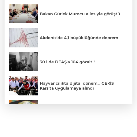
Bakan Gürlek Mumcu ailesiyle görüştü
Akdeniz'de 4,1 büyüklüğünde deprem
30 ilde DEAŞ'a 104 gözaltı!
Hayvancılıkta dijital dönem... GEKİS
Kars'ta uygulamaya alındı
E-KİP’e Türkiye’nin Dijital Dönüşüm
Ödülü... Kamu kategorisinde zirvede
CHP, Menderes Belediye Başkanı İlkay
Çiçek'i kesin ihraç talebiyle disipline sevk