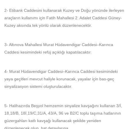
2- Etibank Caddesini kullanarak Kuzey ve Doğu yönünde ilerleyen
araçların kullanımı için Fatih Mahallesi 2. Adalet Caddesi Güney-
Kuzey aksında tek yönlü olarak düzenlenecektir.
3- Altınova Mahallesi Murat Hüdavendigar Caddesi–Karınca
Caddesi kesimindeki refüj açıklığı kapatılacaktır.
4- Murat Hüdavendigar Caddesi–Karınca Caddesi kesimindeki
yaya geçitleri mevcut haliyle korunacak, yayalar için bas-geç
sinyalizasyon sistemi oluşturulacaktır.
5- Halihazırda Beşyol hemzemin sinyalize kavşağını kullanan 3/İ,
18,18/B, 18İ,19/C,31/A, 43/A, 96 ve B2/C toplu taşıma hatlarının
güzergahları katlı kavşağı kullanacak şekilde yeniden
düzenlenecek olup, hat detaylarına