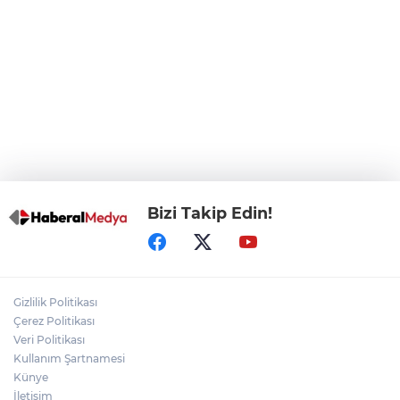
etti
Bursa Osmangazi’de istihdam
buluşmalarıyla iş imkanı
Görevden uzaklaştırılan Utku Caner
Çaykara hakkında tahliye kararı
Bizi Takip Edin!
Gizlilik Politikası
Çerez Politikası
Veri Politikası
Kullanım Şartnamesi
Künye
İletişim