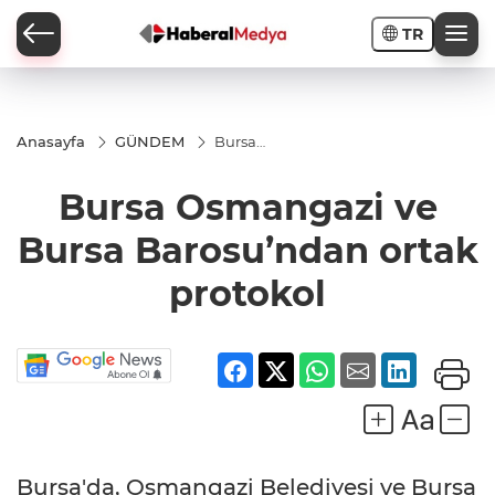
TR
Anasayfa
GÜNDEM
Bursa
Osmangazi
ve Bursa
Bursa Osmangazi ve
Barosu’ndan
ortak
protokol
Bursa Barosu’ndan ortak
protokol
Bursa'da, Osmangazi Belediyesi ve Bursa