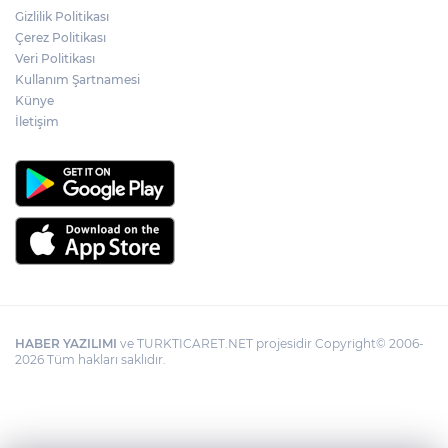
Gizlilik Politikası
Çerez Politikası
Veri Politikası
Kullanım Şartnamesi
Künye
İletişim
HABER YAZILIMI
ve TURKTICARET.NET projesidir Copyright© 2006-
2026 Tüm hakları saklıdır.