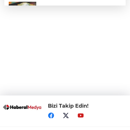
E-KİP’e Türkiye’nin Dijital Dönüşüm
Ödülü... Kamu kategorisinde zirvede
CHP, Menderes Belediye Başkanı İlkay
Çiçek'i kesin ihraç talebiyle disipline sevk
etti
Bursa Osmangazi’de istihdam
buluşmalarıyla iş imkanı
Görevden uzaklaştırılan Utku Caner
Çaykara hakkında tahliye kararı
Bizi Takip Edin!